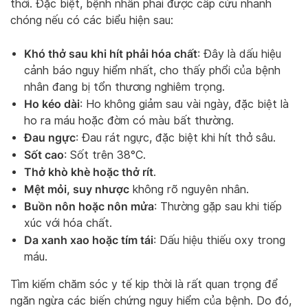
thời. Đặc biệt, bệnh nhân phải được cấp cứu nhanh
chóng nếu có các biểu hiện sau:
Khó thở sau khi hít phải hóa chất
: Đây là dấu hiệu
cảnh báo nguy hiểm nhất, cho thấy phổi của bệnh
nhân đang bị tổn thương nghiêm trọng.
Ho kéo dài
: Ho không giảm sau vài ngày, đặc biệt là
ho ra máu hoặc đờm có màu bất thường.
Đau ngực
: Đau rát ngực, đặc biệt khi hít thở sâu.
Sốt cao
: Sốt trên 38°C.
Thở khò khè hoặc thở rít
.
Mệt mỏi, suy nhược
không rõ nguyên nhân.
Buồn nôn hoặc nôn mửa
: Thường gặp sau khi tiếp
xúc với hóa chất.
Da xanh xao hoặc tím tái
: Dấu hiệu thiếu oxy trong
máu.
Tìm kiếm chăm sóc y tế kịp thời là rất quan trọng để
ngăn ngừa các biến chứng nguy hiểm của bệnh. Do đó,