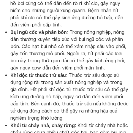
hồ bơi cũng có thể dẫn đến rò rỉ khí clo, gây nguy
hiểm cho những người xung quanh. Bệnh nhân hít
phải khí clo có thể gây kích ứng đường hô hấp, dẫn
đến viêm phổi cấp tính.
Bụi ngũ cốc và phân bón
: Trong nông nghiệp, nông
dân thường xuyên tiếp xúc với bụi ngũ cốc và phân
bón. Các hạt bụi nhỏ có thể xâm nhập sâu vào phổi,
gây tổn thương mô phổi. Ngoài ra, hít phải các loại
bụi này trong thời gian dài có thể gây kích ứng phổi,
gây nguy cpw dẫn đến viêm phổi mãn tính.
Khí độc từ thuốc trừ sâu
: Thuốc trừ sâu được sử
dụng rộng rãi trong sản xuất nông nghiệp và trong
gia đình. Hít phải khí độc từ thuốc trừ sâu có thể gây
kích ứng đường hô hấp, nguy cơ dẫn đến viêm phổi
cấp tính. Bên cạnh đó, thuốc trừ sâu nếu không được
sử dụng đúng cách có thể gây ra những hậu quả
nghiêm trọng khó lường.
Khói từ cháy nhà, cháy rừng
: Khói từ cháy nhà hoặc
cháy rừng chứa nhiều chất độc hại, bao gồm bụi mịn,