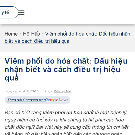
Skip
to
y tế
content
Home
-
Hô Hấp
-
Viêm phổi do hóa chất: Dấu hiệu nhận
biết và cách điều trị hiệu quả
Viêm phổi do hóa chất: Dấu hiệu
nhận biết và cách điều trị hiệu
quả
Ngày cập nhật:
14/03/25
Tác giả:
Đỗ Ngọc Mai
Theo dõi Docosan trên
viêm phổi do hóa chất
Bạn có biết rằng
là một bệnh lý
nguy hiểm có thể xảy ra khi chúng ta hít phải các hóa
chất độc hại? Bài viết này sẽ cung cấp thông tin chi tiết
về bệnh, từ dấu hiệu nhận biết đến các phương pháp