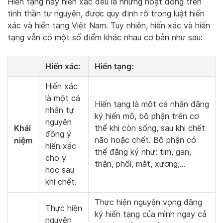
Hiến tạng hay hiến xác đều là những hoạt động trên
tinh thần tự nguyện, được quy định rõ trong luật hiến
xác và hiến tạng Việt Nam. Tuy nhiên, hiến xác và hiến
tạng vẫn có một số điểm khác nhau cơ bản như sau:
Hiến xác
:
Hiến tạng
:
Hiến xác
là một cá
Hiến tạng là một cá nhân đăng
nhân tự
ký hiến mô, bộ phận trên cơ
nguyện
Khái
thể khi còn sống, sau khi chết
đồng ý
niệm
não hoặc chết. Bộ phận có
hiến xác
thể đăng ký như: tim, gan,
cho y
thận, phổi, mắt, xương,…
học sau
khi chết.
Thực hiện nguyện vọng đăng
Thực hiện
ký hiến tạng của mình ngay cả
nguyện