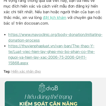
Hi vọng rằng thông qua bài viết này, bạn đã hiểu về
mục đích hiến xác và cách viết mẫu đơn đăng ký hiến
xác chi tiết nhất. Nếu bạn hoặc người thân của bạn có
thắc mắc, xin vui lòng
đặt lịch khám
với chuyên gia hoặc
bác sĩ trên docosan.com.
https://www.mayoclinic.org/body-donation/initiating-
donation-process
https://thuvienphapluat.vn/van-ban/The-thao-Y-
te/Luat-viec-hien-lay-ghep-mo-bo-phan-co-the-
nguoi-va-hien-lay-xac-2006-75-2006-QH11-
15868.aspx
Tag:
Hiến xác nhân đạo