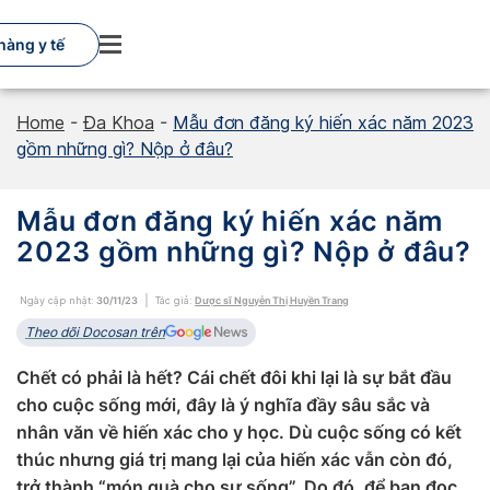
Skip
to
hàng y tế
content
Home
-
Đa Khoa
-
Mẫu đơn đăng ký hiến xác năm 2023
gồm những gì? Nộp ở đâu?
Mẫu đơn đăng ký hiến xác năm
2023 gồm những gì? Nộp ở đâu?
Ngày cập nhật:
30/11/23
Tác giả:
Dược sĩ Nguyễn Thị Huyền Trang
Theo dõi Docosan trên
Chết có phải là hết? Cái chết đôi khi lại là sự bắt đầu
cho cuộc sống mới, đây là ý nghĩa đầy sâu sắc và
nhân văn về hiến xác cho y học. Dù cuộc sống có kết
thúc nhưng giá trị mang lại của hiến xác vẫn còn đó,
trở thành “món quà cho sự sống”. Do đó, để bạn đọc