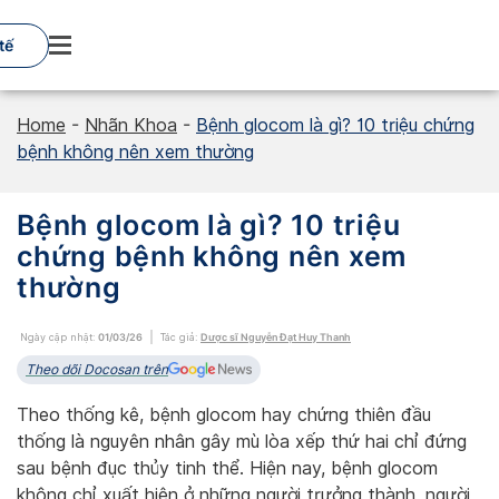
Skip
to
tế
content
Home
-
Nhãn Khoa
-
Bệnh glocom là gì? 10 triệu chứng
bệnh không nên xem thường
Bệnh glocom là gì? 10 triệu
chứng bệnh không nên xem
thường
Ngày cập nhật:
01/03/26
Tác giả:
Dược sĩ Nguyễn Đạt Huy Thanh
Theo dõi Docosan trên
Theo thống kê, bệnh glocom hay chứng thiên đầu
thống là nguyên nhân gây mù lòa xếp thứ hai chỉ đứng
sau bệnh đục thủy tinh thể. Hiện nay, bệnh glocom
không chỉ xuất hiện ở những người trưởng thành, người