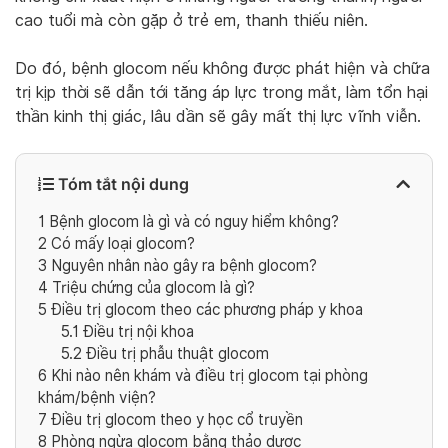
cao tuổi mà còn gặp ở trẻ em, thanh thiếu niên.
Do đó, bệnh glocom nếu không được phát hiện và chữa
trị kịp thời sẽ dẫn tới tăng áp lực trong mắt, làm tổn hại
thần kinh thị giác, lâu dần sẽ gây mất thị lực vĩnh viễn.
Tóm tắt nội dung
1
Bệnh glocom là gì và có nguy hiểm không?
2
Có mấy loại glocom?
3
Nguyên nhân nào gây ra bệnh glocom?
4
Triệu chứng của glocom là gì?
5
Điều trị glocom theo các phương pháp y khoa
5.1
Điều trị nội khoa
5.2
Điều trị phẫu thuật glocom
6
Khi nào nên khám và điều trị glocom tại phòng
khám/bệnh viện?
7
Điều trị glocom theo y học cổ truyền
8
Phòng ngừa glocom bằng thảo dược