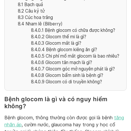
8.1
Bạch quả
8.2
Câu kỷ tử
8.3
Cúc hoa trắng
8.4
Nham lê (Bilberry)
8.4.0.1
Bệnh glocom có chữa được không?
8.4.0.2
Glocom thể mi là gì?
8.4.0.3
Glocom mắt là gì?
8.4.0.4
Bệnh glocom kiêng ăn gì?
8.4.0.5
Chi phí mổ mắt glocom là bao nhiêu?
8.4.0.6
Glocom tân mạch là gì?
8.4.0.7
Glocom góc mở nguyên phát là gì?
8.4.0.8
Glocom bẩm sinh là bệnh gì?
8.4.0.9
Glocom có di truyền không?
Bệnh glocom là gì và có nguy hiểm
không?
Bệnh glocom, thông thường còn được gọi là bệnh
tăng
nhãn áp
, cườm nước, glaucoma hay trong y học cổ