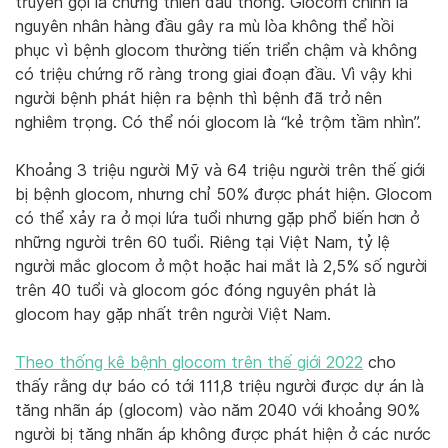
truyền gọi là chứng thiên đầu thống. Glocom chính là
nguyên nhân hàng đầu gây ra mù lòa không thể hồi
phục vì bệnh glocom thường tiến triển chậm và không
có triệu chứng rõ ràng trong giai đoạn đầu. Vì vậy khi
người bệnh phát hiện ra bệnh thì bệnh đã trở nên
nghiêm trọng. Có thể nói glocom là “kẻ trộm tầm nhìn”.
Khoảng 3 triệu người Mỹ và 64 triệu người trên thế giới
bị bệnh glocom, nhưng chỉ 50% được phát hiện. Glocom
có thể xảy ra ở mọi lứa tuổi nhưng gặp phổ biến hơn ở
những người trên 60 tuổi. Riêng tại Việt Nam, tỷ lệ
người mắc glocom ở một hoặc hai mắt là 2,5% số người
trên 40 tuổi và glocom góc đóng nguyên phát là
glocom hay gặp nhất trên người Việt Nam.
Theo thống kê bệnh glocom trên thế giới 2022
cho
thấy rằng dự báo có tới 111,8 triệu người được dự án là
tăng nhãn áp (glocom) vào năm 2040 với khoảng 90%
người bị tăng nhãn áp không được phát hiện ở các nước