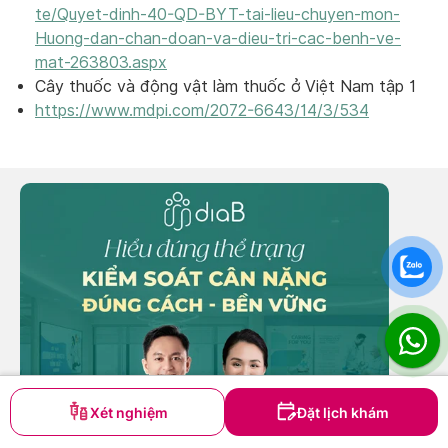
te/Quyet-dinh-40-QD-BYT-tai-lieu-chuyen-mon-
Huong-dan-chan-doan-va-dieu-tri-cac-benh-ve-
mat-263803.aspx
Cây thuốc và động vật làm thuốc ở Việt Nam tập 1
https://www.mdpi.com/2072-6643/14/3/534
Xét nghiệm
Đặt lịch khám