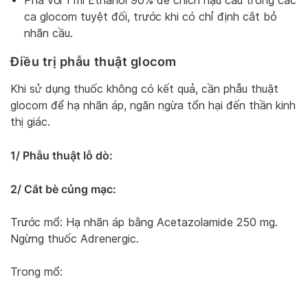
Pha với 1 ml Ethanol 90% để chích hậu cầu trong các
ca glocom tuyệt đối, trước khi có chỉ định cắt bỏ
nhãn cầu.
Điều trị phẫu thuật glocom
Khi sử dụng thuốc không có kết quả, cần phẫu thuật
glocom để hạ nhãn áp, ngăn ngừa tổn hại đến thần kinh
thị giác.
1/ Phẫu thuật lỗ dò:
2/ Cắt bè củng mạc:
Trước mổ: Hạ nhãn áp bằng Acetazolamide 250 mg.
Ngừng thuốc Adrenergic.
Trong mổ: