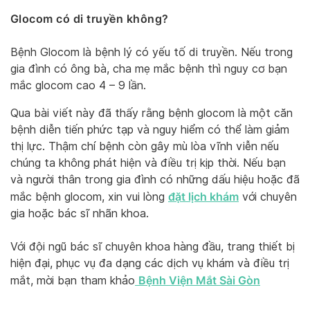
Glocom có di truyền không?
Bệnh Glocom là bệnh lý có yếu tố di truyền. Nếu trong
gia đình có ông bà, cha mẹ mắc bệnh thì nguy cơ bạn
mắc glocom cao 4 – 9 lần.
Qua bài viết này đã thấy rằng bệnh glocom là một căn
bệnh diễn tiến phức tạp và nguy hiểm có thể làm giảm
thị lực. Thậm chí bệnh còn gây mù lòa vĩnh viễn nếu
chúng ta không phát hiện và điều trị kịp thời. Nếu bạn
và người thân trong gia đình có những dấu hiệu hoặc đã
đặt lịch khám
mắc bệnh glocom, xin vui lòng
với chuyên
gia hoặc bác sĩ nhãn khoa.
Với đội ngũ bác sĩ chuyên khoa hàng đầu, trang thiết bị
hiện đại, phục vụ đa dạng các dịch vụ khám và điều trị
Bệnh Viện Mắt Sài Gòn
mắt, mời bạn tham khảo