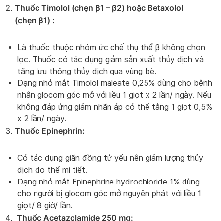
Thuốc Timolol (chẹn β1 – β2) hoặc Betaxolol
(chẹn β1) :
Là thuốc thuộc nhóm ức chế thụ thể β không chọn
lọc. Thuốc có tác dụng giảm sản xuất thủy dịch và
tăng lưu thông thủy dịch qua vùng bè.
Dạng nhỏ mắt Timolol maleate 0,25% dùng cho bệnh
nhân glocom góc mở với liều 1 giọt x 2 lần/ ngày. Nếu
không đáp ứng giảm nhãn áp có thể tằng 1 giọt 0,5%
x 2 lần/ ngày.
Thuốc Epinephrin:
Có tác dụng giãn đồng tử yếu nên giảm lượng thủy
dịch do thể mi tiết.
Dạng nhỏ mắt Epinephrine hydrochloride 1% dùng
cho người bị glocom góc mở nguyên phát với liều 1
giọt/ 8 giờ/ lần.
Thuốc Acetazolamide 250 mg: