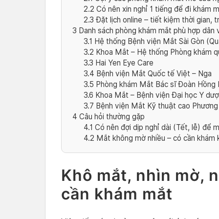
2.2
Có nên xin nghỉ 1 tiếng để đi khám 
2.3
Đặt lịch online – tiết kiệm thời gian, 
3
Danh sách phòng khám mắt phù hợp dân 
3.1
Hệ thống Bệnh viện Mắt Sài Gòn (Qu
3.2
Khoa Mắt – Hệ thống Phòng khám qu
3.3
Hai Yen Eye Care
3.4
Bệnh viện Mắt Quốc tế Việt – Nga
3.5
Phòng khám Mắt Bác sĩ Đoàn Hồng
3.6
Khoa Mắt – Bệnh viện Đại học Y d
3.7
Bệnh viện Mắt Kỹ thuật cao Phươn
4
Câu hỏi thường gặp
4.1
Có nên đợi dịp nghỉ dài (Tết, lễ) để 
4.2
Mắt không mờ nhiều – có cần khám 
Khô mắt, nhìn mờ, n
cần khám mắt