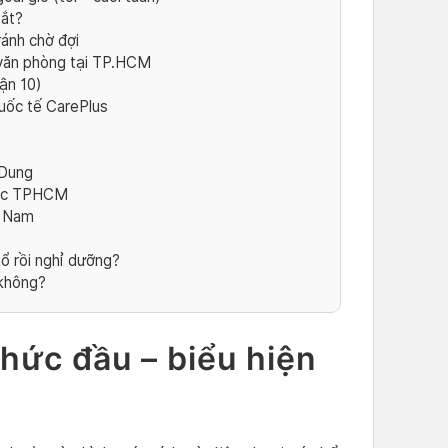
mắt?
tránh chờ đợi
văn phòng tại TP.HCM
ận 10)
ốc tế CarePlus
 Dung
ược TPHCM
g Nam
mổ rồi nghỉ dưỡng?
không?
hức đầu – biểu hiện