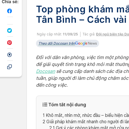
Chia sẻ:
Top phòng khám mắt
Tân Bình – Cách vài
Ngày cập nhật:
11/09/25
Tác giả:
Đội ngũ biên tập D
Theo dõi Docosan trên
Đối với dân văn phòng, việc tìm một phòng 
để giải quyết tình trạng khô mỏi mắt thường
Docosan
sẽ cung cấp danh sách các địa chỉ
tuần, giúp người đi làm chủ động chăm sóc
đến công việc.
Tóm tắt nội dung
1
Khô mắt, nhìn mờ, nhức đầu – biểu hiện c
2
Giải pháp khám mắt nhanh cho người đi là
2.1
Gợi ý các phòng khám mắt mở cửa ngoà