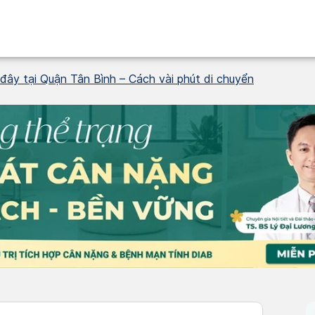
ây tại Quận Tân Bình – Cách vài phút di chuyển