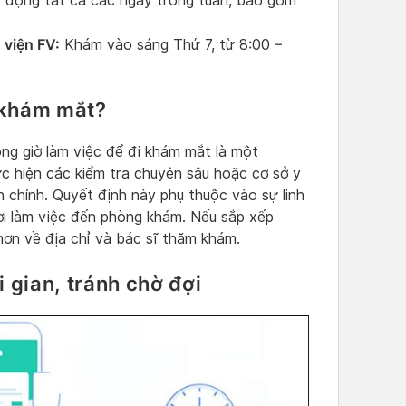
động tất cả các ngày trong tuần, bao gồm
 viện FV:
Khám vào sáng Thứ 7, từ 8:00 –
i khám mắt?
ong giờ làm việc để đi khám mắt là một
ực hiện các kiểm tra chuyên sâu hoặc cơ sở y
h chính. Quyết định này phụ thuộc vào sự linh
ơi làm việc đến phòng khám. Nếu sắp xếp
hơn về địa chỉ và bác sĩ thăm khám.
ời gian, tránh chờ đợi