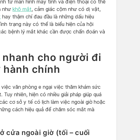
nh từ màn hình máy tính và điện thoại có thể
ện như
khô mắt
, cảm giác cộm như có dị vật,
t
hay thậm chí đau đầu là những dấu hiệu
nh trạng này có thể là biểu hiện của hội
ác bệnh lý mắt khác cần được chẩn đoán và
 nhanh cho người đi
ờ hành chính
m việc văn phòng e ngại việc thăm khám sức
 Tuy nhiên, hiện có nhiều giải pháp giúp quá
các cơ sở y tế có lịch làm việc ngoài giờ hoặc
những cách hiệu quả để chăm sóc mắt mà
cửa ngoài giờ (tối – cuối