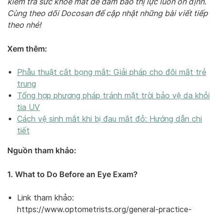
kiểm tra sức khỏe mắt để đảm bảo thị lực luôn ổn định.
Cùng theo dõi Docosan để cập nhật những bài viết tiếp
theo nhé!
Xem thêm:
Phẫu thuật cắt bọng mắt: Giải pháp cho đôi mắt trẻ
trung
Tổng hợp phương pháp tránh mặt trời bảo vệ da khỏi
tia UV
Cách vệ sinh mắt khi bị đau mắt đỏ: Hướng dẫn chi
tiết
Nguồn tham khảo:
1. What to Do Before an Eye Exam?
Link tham khảo:
https://www.optometrists.org/general-practice-