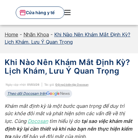
Skip
to
Cửa hàng y tế
content
Home
-
Nhãn Khoa
-
Khi Nào Nên Khám Mắt Định Kỳ?
Lịch Khám, Lưu Ý Quan Trọng
Khi Nào Nên Khám Mắt Định Kỳ?
Lịch Khám, Lưu Ý Quan Trọng
Ngày cập nhật:
01/03/26
Tác giả:
Đội ngũ biên tập Docosan
Theo dõi Docosan trên
Khám mắt định kỳ là một bước quan trọng để duy trì
sức khỏe đôi mắt và phát hiện sớm các vấn đề về thị
tại sao việc khám mắt
lực. Cùng
Docosan
tìm hiểu lý do
định kỳ lại cần thiết và khi nào bạn nên thực hiện kiểm
tra
này để bảo vệ đôi mắt của mình.