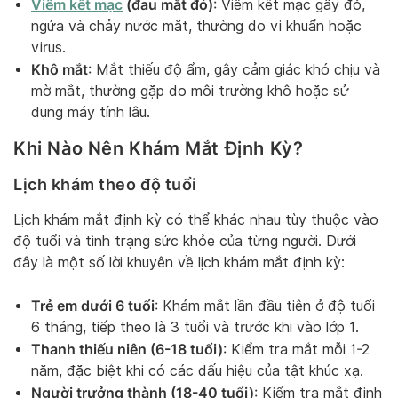
Viêm kết mạc
(đau mắt đỏ)
: Viêm kết mạc gây đỏ,
ngứa và chảy nước mắt, thường do vi khuẩn hoặc
virus.
Khô mắt
: Mắt thiếu độ ẩm, gây cảm giác khó chịu và
mờ mắt, thường gặp do môi trường khô hoặc sử
dụng máy tính lâu.
Khi Nào Nên Khám Mắt Định Kỳ?
Lịch khám theo độ tuổi
Lịch khám mắt định kỳ có thể khác nhau tùy thuộc vào
độ tuổi và tình trạng sức khỏe của từng người. Dưới
đây là một số lời khuyên về lịch khám mắt định kỳ:
Trẻ em dưới 6 tuổi
: Khám mắt lần đầu tiên ở độ tuổi
6 tháng, tiếp theo là 3 tuổi và trước khi vào lớp 1.
Thanh thiếu niên (6-18 tuổi)
: Kiểm tra mắt mỗi 1-2
năm, đặc biệt khi có các dấu hiệu của tật khúc xạ.
Người trưởng thành (18-40 tuổi)
: Kiểm tra mắt định