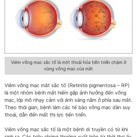
Viêm võng mạc sắc tố là một thoái hóa tiến triển chậm ở
vùng võng mạc của mắt
Viêm võng mạc mắt sắc tố (Retinitis pigmentosa – RP)
là một nhóm bệnh mắt hiếm gặp ảnh hưởng đến võng
mạc, lớp mô nhạy cảm với ánh sáng nằm ở phía sau mắt.
Theo thời gian, bệnh làm các tế bào võng mạc dần suy
thoái, dẫn đến mất thị lực tiến triển.
Viêm võng mạc sắc tố là một bệnh di truyền có từ khi
sinh ra. Các triệu chứng thường xuất hiện từ thời thơ ấu,