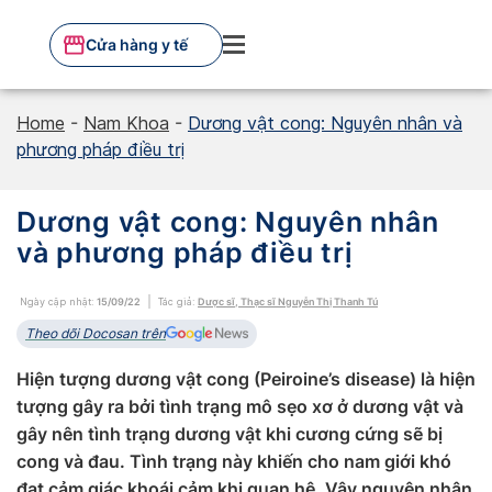
Skip
to
Cửa hàng y tế
content
Home
-
Nam Khoa
-
Dương vật cong: Nguyên nhân và
phương pháp điều trị
Dương vật cong: Nguyên nhân
và phương pháp điều trị
Ngày cập nhật:
15/09/22
Tác giả:
Dược sĩ, Thạc sĩ Nguyễn Thị Thanh Tú
Theo dõi Docosan trên
Hiện tượng dương vật cong (Peiroine’s disease) là hiện
tượng gây ra bởi tình trạng mô sẹo xơ ở dương vật và
gây nên tình trạng dương vật khi cương cứng sẽ bị
cong và đau. Tình trạng này khiến cho nam giới khó
đạt cảm giác khoái cảm khi quan hệ. Vậy nguyên nhân