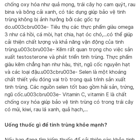
chống oxy hóa như quả mọng, trái cây họ cam quýt, rau
bina và bông cải xanh, có tác dụng giúp bảo vệ tinh
trùng không bị ảnh hưởng bởi các gốc tự
do.u003cbru003e- Tiêu thụ các thực phẩm giàu omega
3 như cá hồi, cá mòi, hạt chia, hạt óc chó,…có thể giúp
cải thiện chất lượng và khả năng vận động của tinh
trùng.u003cbru003e- Kẽm rất quan trọng cho việc sản
xuất testosterone và phát triển tinh trùng. Thực phẩm
giàu kẽm chẳng hạn như hàu, thịt, ngũ cốc nguyên hạt
và các loại đậu.u003cbru003e- Selen là một khoáng
chất thiết yếu đóng vai trò trong quá trình sản xuất
tinh trùng. Các nguồn selen tốt bao gồm hải sản, trứng,
ngũ cốc.u003cbru003e- Vitamin C, vitamin E là chất
chống oxy hóa giúp bảo vệ tinh trùng có trong trái cây
có múi, kiwi, rau lá xanh, quả hạch,…
Uống thuốc gì để tinh trùng khỏe mạnh?
Nếu bạn đang tìm kiếm thuốc để cải thiện sức khỏe tinh