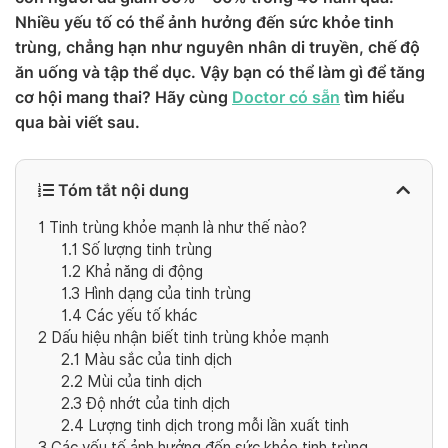
Nhiều yếu tố có thể ảnh hưởng đến sức khỏe tinh
trùng, chẳng hạn như nguyên nhân di truyền, chế độ
ăn uống và tập thể dục. Vậy bạn có thể làm gì để tăng
cơ hội mang thai? Hãy cùng
Doctor có sẵn
tìm hiểu
qua bài viết sau.
Tóm tắt nội dung
1
Tinh trùng khỏe mạnh là như thế nào?
1.1
Số lượng tinh trùng
1.2
Khả năng di động
1.3
Hình dạng của tinh trùng
1.4
Các yếu tố khác
2
Dấu hiệu nhận biết tinh trùng khỏe mạnh
2.1
Màu sắc của tinh dịch
2.2
Mùi của tinh dịch
2.3
Độ nhớt của tinh dịch
2.4
Lượng tinh dịch trong mỗi lần xuất tinh
3
Các yếu tố ảnh hưởng đến sức khỏe tinh trùng