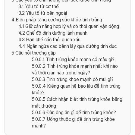
3.1
Yếu tố từ cơ thể
3.2
Yếu tố từ bên ngoài
4
Biện pháp tăng cường sức khỏe tinh trùng
4.1
Giữ cân nặng hợp lý và có thói quen vận động
4.2
Chế độ dinh dưỡng lành mạnh
4.3
Hạn chế các thói quen xấu
4.4
Ngăn ngừa các bệnh lây qua đường tình dục
5
Câu hỏi thường gặp
5.0.0.1
Tinh trùng khỏe mạnh có màu gì?
5.0.0.2
Tinh trùng khỏe mạnh nhất khi nào
và thời gian nào trong ngày?
5.0.0.3
Tinh trùng khỏe mạnh có mùi gì?
5.0.0.4
Kiêng quan hệ bao lâu để tinh trùng
khỏe?
5.0.0.5
Cách nhận biết tinh trùng khỏe bằng
mắt thường
5.0.0.6
Đàn ông ăn gì để tinh trùng khỏe?
5.0.0.7
Uống thuốc gì để tinh trùng khỏe
mạnh?