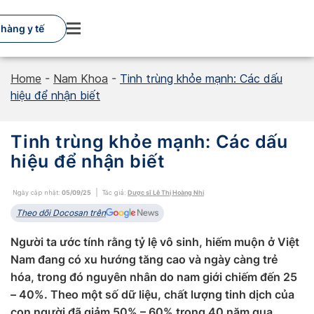
Skip
to
hàng y tế
content
Home
-
Nam Khoa
-
Tinh trùng khỏe mạnh: Các dấu
hiệu để nhận biết
Tinh trùng khỏe mạnh: Các dấu
hiệu để nhận biết
Ngày cập nhật:
05/09/25
Tác giả:
Dược sĩ Lê Thị Hoàng Nhi
Theo dõi Docosan trên
Người ta ước tính rằng tỷ lệ vô sinh, hiếm muộn ở Việt
Nam đang có xu hướng tăng cao và ngày càng trẻ
hóa, trong đó nguyên nhân do nam giới chiếm đến 25
– 40%. Theo một số dữ liệu, chất lượng tinh dịch của
con người đã giảm 50% – 60% trong 40 năm qua.