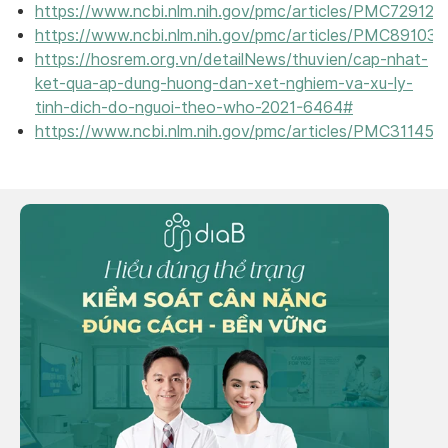
https://www.ncbi.nlm.nih.gov/pmc/articles/PMC729126
https://www.ncbi.nlm.nih.gov/pmc/articles/PMC891039
https://hosrem.org.vn/detailNews/thuvien/cap-nhat-
ket-qua-ap-dung-huong-dan-xet-nghiem-va-xu-ly-
tinh-dich-do-nguoi-theo-who-2021-6464#
https://www.ncbi.nlm.nih.gov/pmc/articles/PMC311458