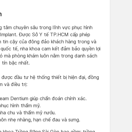
n
 tâm chuyên sâu trong lĩnh vực phục hình
ng Implant. Được Sở Y tế TP.HCM cấp phép
n tin cậy của đông đảo khách hàng trong và
ẩn quốc tế, nha khoa cam kết đảm bảo quyền lợi
đó mà phòng khám luôn nằm trong danh sách
tín bậc nhất.
ược đầu tư hệ thống thiết bị hiện đại, đồng
 và điều trị:
am Dentium giúp chẩn đoán chính xác.
phục hình thẩm mỹ.
 nha chu và thẩm mỹ nướu.
hôn nhẹ nhàng, hạn chế đau và sưng.
ha khoa Trồng Răng Sài Gòn bao gồm: trồng