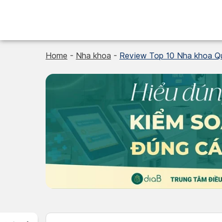
Skip
to
content
Home
-
Nha khoa
-
Review Top 10 Nha khoa Quậ