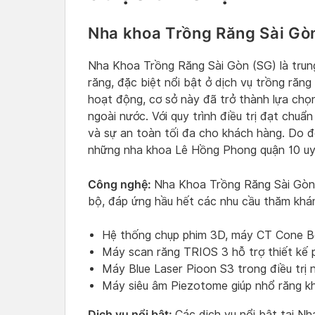
Nha khoa Trồng Răng Sài Gò
Nha Khoa Trồng Răng Sài Gòn (SG) là trung
răng, đặc biệt nổi bật ở dịch vụ trồng ră
hoạt động, cơ sở này đã trở thành lựa chọ
ngoài nước. Với quy trình điều trị đạt chu
và sự an toàn tối đa cho khách hàng. Do 
những nha khoa Lê Hồng Phong quận 10 uy 
Công nghệ:
Nha Khoa Trồng Răng Sài Gòn đ
bộ, đáp ứng hầu hết các nhu cầu thăm khám
Hệ thống chụp phim 3D, máy CT Cone Be
Máy scan răng TRIOS 3 hỗ trợ thiết kế 
Máy Blue Laser Pioon S3 trong điều trị
Máy siêu âm Piezotome giúp nhổ răng k
Dịch vụ nổi bật:
Các dịch vụ nổi bật tại N