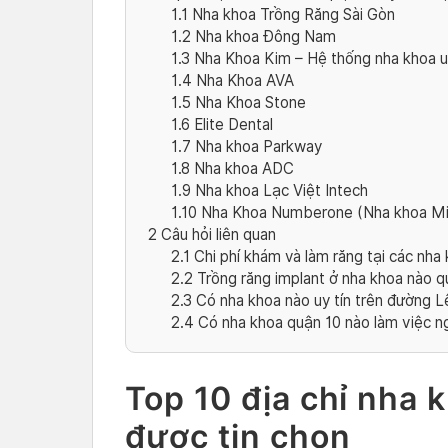
1.1
Nha khoa Trồng Răng Sài Gòn
1.2
Nha khoa Đông Nam
1.3
Nha Khoa Kim – Hệ thống nha khoa uy
1.4
Nha Khoa AVA
1.5
Nha Khoa Stone
1.6
Elite Dental
1.7
Nha khoa Parkway
1.8
Nha khoa ADC
1.9
Nha khoa Lạc Việt Intech
1.10
Nha Khoa Numberone (Nha khoa Min
2
Câu hỏi liên quan
2.1
Chi phí khám và làm răng tại các nha
2.2
Trồng răng implant ở nha khoa nào q
2.3
Có nha khoa nào uy tín trên đường 
2.4
Có nha khoa quận 10 nào làm việc ng
Top 10 địa chỉ nha 
được tin chọn