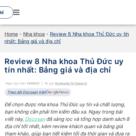
Skip
to
tế
content
Home
-
Nha khoa
-
Review 8 Nha khoa Thủ Đức uy tín
nhất: Bảng giá và địa chỉ
Review 8 Nha khoa Thủ Đức uy
tín nhất: Bảng giá và địa chỉ
Ngày cập nhật:
29/09/25
Tác giả:
Ds Nguyễn Thị Tường Vi
Theo dõi Docosan trên
Để chọn được nha khoa Thủ Đức uy tín và chất lượng,
bạn không cần phải tìm kiếm đâu xa. Ngay trong bài
viết này,
Docosan
đã sàng lọc và tổng hợp danh sách 8
địa chỉ tốt nhất, kèm review khách quan và bảng giá
tham khảo, giúp bạn tiết kiệm tối đa thời gian và đưa ra