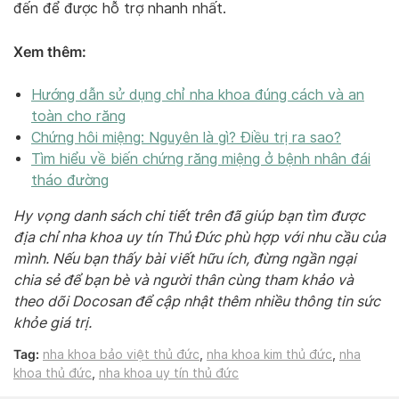
đến để được hỗ trợ nhanh nhất.
Xem thêm:
Hướng dẫn sử dụng chỉ nha khoa đúng cách và an
toàn cho răng
Chứng hôi miệng: Nguyên là gì? Điều trị ra sao?
Tìm hiểu về biến chứng răng miệng ở bệnh nhân đái
tháo đường
Hy vọng danh sách chi tiết trên đã giúp bạn tìm được
địa chỉ nha khoa uy tín Thủ Đức phù hợp với nhu cầu của
mình. Nếu bạn thấy bài viết hữu ích, đừng ngần ngại
chia sẻ để bạn bè và người thân cùng tham khảo và
theo dõi Docosan để cập nhật thêm nhiều thông tin sức
khỏe giá trị.
Tag:
nha khoa bảo việt thủ đức
,
nha khoa kim thủ đức
,
nha
khoa thủ đức
,
nha khoa uy tín thủ đức