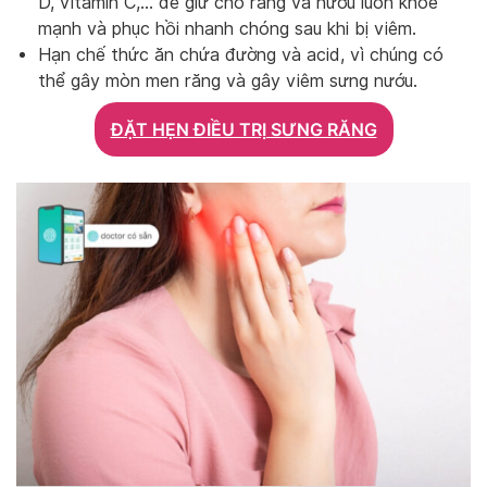
D, vitamin C,… để giữ cho răng và nướu luôn khỏe
mạnh và phục hồi nhanh chóng sau khi bị viêm.
Hạn chế thức ăn chứa đường và acid, vì chúng có
thể gây mòn men răng và gây viêm sưng nướu.
ĐẶT HẸN ĐIỀU TRỊ SƯNG RĂNG