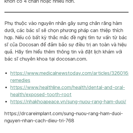
khôn có 4 chân hoặc nhiều hơn.
Phụ thuộc vào nguyên nhân gây sưng chân răng hàm
dưới, các bác sĩ sẽ chọn phương pháp can thiệp thích
hợp. Nếu có bất kỳ thắc mắc đề nghị tìm tư vấn từ bác
sĩ của Docosan để đảm bảo sự điều trị an toàn và hiệu
quả. Hãy tìm hiểu thêm thông tin và đặt lịch khám với
bác sĩ chuyên khoa tại docosan.com.
https://www
.
medicalnewstoday.com/articles/326016#
remedies
https://www.healthline.com/health/dental-and-oral-
health/exposed-tooth-root
https://nhakhoapeace.vn/sung-nuou-rang-ham-duoi/
https://drcareimplant.com/sung-nuou-rang-ham-duoi-
nguyen-nhan-cach-dieu-tri-768