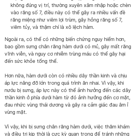
không đúng vị trí, thường xuyên xâm nhập hoặc chèn
vào răng số 7, điều này có thể gây ra nhiều vấn đề
răng miệng như viêm lợi trùm, gây hỏng răng số 7,
viêm tủy, và thậm chí là xô lệch hàm.
Ngoài ra, có thể có những biến chứng nguy hiểm hơn,
bao gồm sưng chân răng hàm dưới có mủ, gây mất răng
vĩnh viễn, và nguy cơ nhiễm trùng máu có thể gây hại
đến sức khỏe tổng thể.
Hơn nữa, hàm dưới còn có nhiều dây thần kinh và chịu
áp lực nâng đỡ lớn trong quá trình ăn nhai. Vì vậy, khi
nướu bị sưng, áp lực này có thể ảnh hưởng đến các dây
thần kinh ở phía dưới hàm từ đó ảnh hưởng đến cơ mặt,
đau nhức vùng thái dương và gây ra cảm giác đau âm ỉ
vùng mặt.
Vì vậy, khi bị sưng chân răng hàm dưới, việc thăm khám
và điều trị kịp thời là cực kỳ quan trọng để tránh những