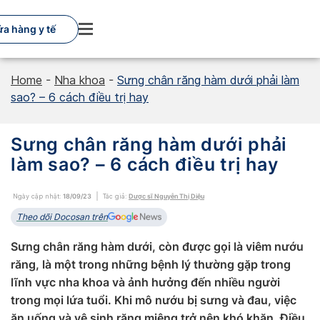
Skip
to
a hàng y tế
content
Home
-
Nha khoa
-
Sưng chân răng hàm dưới phải làm
sao? – 6 cách điều trị hay
Sưng chân răng hàm dưới phải
làm sao? – 6 cách điều trị hay
Ngày cập nhật:
18/09/23
Tác giả:
Dược sĩ Nguyễn Thị Diệu
Theo dõi Docosan trên
Sưng chân răng hàm dưới, còn được gọi là viêm nướu
răng, là một trong những bệnh lý thường gặp trong
lĩnh vực nha khoa và ảnh hưởng đến nhiều người
trong mọi lứa tuổi. Khi mô nướu bị sưng và đau, việc
ăn uống và vệ sinh răng miệng trở nên khó khăn. Điều