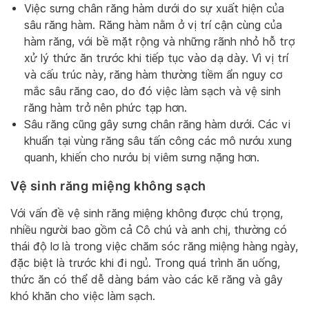
Việc sưng chân răng hàm dưới do sự xuất hiện của
sâu răng hàm. Răng hàm nằm ở vị trí cận cùng của
hàm răng, với bề mặt rộng và những rãnh nhỏ hỗ trợ
xử lý thức ăn trước khi tiếp tục vào dạ dày. Vì vị trí
và cấu trúc này, răng hàm thường tiềm ẩn nguy cơ
mắc sâu răng cao, do đó việc làm sạch và vệ sinh
răng hàm trở nên phức tạp hơn.
Sâu răng cũng gây sưng chân răng hàm dưới. Các vi
khuẩn tại vùng răng sâu tấn công các mô nướu xung
quanh, khiến cho nướu bị viêm sưng nặng hơn.
Vệ sinh răng miệng không sạch
Với vấn đề vệ sinh răng miệng không được chú trọng,
nhiều người bao gồm cả Cô chú và anh chị, thường có
thái độ lơ là trong việc chăm sóc răng miệng hàng ngày,
đặc biệt là trước khi đi ngủ. Trong quá trình ăn uống,
thức ăn có thể dễ dàng bám vào các kẽ răng và gây
khó khăn cho việc làm sạch.