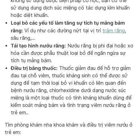
không sử dụng được biện pháp cơ học, bạn có thể
sử dụng dung dịch súc miệng có tác dụng kìm khuẩn
hoặc diệt khuẩn.
Loại bỏ các yếu tố làm tăng sự tích tụ mảng bám
răng:
Ví dụ như các đường nứt tại vị trí
trám răng
,
sâu răng,…
Tái tạo hình nướu răng:
Nướu răng bị phi đại hoặc xơ
hóa cần được phẫu thuật loại bỏ để ngăn ngừa sự
tích tụ mảng bám.
Điều trị bằng thuốc:
Thuốc giảm đau để hỗ trợ giảm
đau tại chỗ viêm, thuốc kháng sinh có thể được sử
dụng để tạm thời loại bỏ vi khuẩn có liên quan đến
bệnh nướu răng, chlorhexidine dưới dạng nước súc
miệng là một loại thuốc có tính kháng khuẩn dùng để
kiểm soát mảng bám và tình trạng viêm nướu răng ở
trẻ em..
Tìm phòng khám nha khoa khám và điều trị viêm nướu ở
trẻ em: