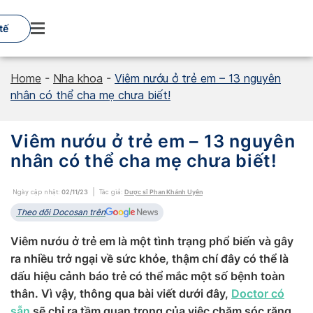
Skip
to
tế
content
Home
-
Nha khoa
-
Viêm nướu ở trẻ em – 13 nguyên
nhân có thể cha mẹ chưa biết!
Viêm nướu ở trẻ em – 13 nguyên
nhân có thể cha mẹ chưa biết!
Ngày cập nhật:
02/11/23
Tác giả:
Dược sĩ Phan Khánh Uyên
Theo dõi Docosan trên
Viêm nướu ở trẻ em là một tình trạng phổ biến và gây
ra nhiều trở ngại về sức khỏe, thậm chí đây có thể là
dấu hiệu cảnh báo trẻ có thể mắc một số bệnh toàn
thân. Vì vậy, thông qua bài viết dưới đây,
Doctor có
sẵn
sẽ chỉ ra tầm quan trọng của việc chăm sóc răng