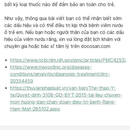
bất kỳ loại thuốc nào để đảm bảo an toàn cho trẻ.
Như vậy, thông qua bài viết bạn có thể nhận biết sớm
các dấu hiệu và có thể điều trị kịp thời bệnh viêm nướu
ở trẻ em. Nếu bạn hoặc người thân của bạn có các dấu
hiệu của viêm nướu răng, xin vui lòng đặt lịch khám với
chuyên gia hoặc bác sĩ tâm lý trên docosan.com
https://www.ncbi.nlm.nih.gov/pmc/articles/PMC425328
https://www.mayoclinic.org/diseases-
conditions/gingivitis/diagnosis-treatment/drc-
20354459
https://thuvienphapluat.vn/van-ban/The-thao-Y-
te/Quyet-dinh-3108-QD-BYT-2015-tai-lieu-chuyen-
mon-huong-dan-chan-doan-dieu-tri-benh-Rang-
Ham-Mat-285102.aspx