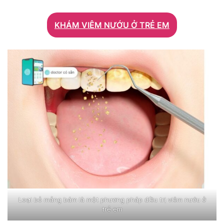
KHÁM VIÊM NƯỚU Ở TRẺ EM
Loại bỏ mảng bám là một phương pháp điều trị viêm nướu ở
trẻ em