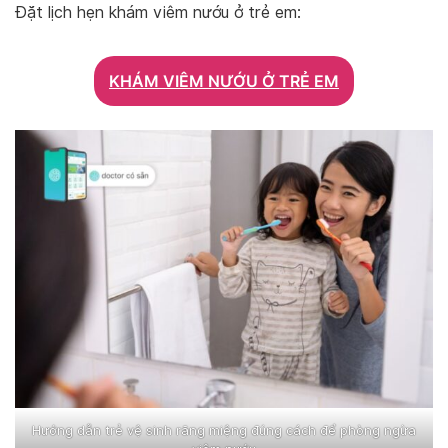
Đặt lịch hẹn khám viêm nướu ở trẻ em:
KHÁM VIÊM NƯỚU Ở TRẺ EM
Hướng dẫn trẻ vệ sinh răng miệng đúng cách để phòng ngừa