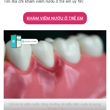
Tìm địa chỉ khám viêm nướu ở trẻ em uy tín:
KHÁM VIÊM NƯỚU Ở TRẺ EM
Trẻ em bị viêm nướu răng thường có biểu hiện nướu bị sưng,
có màu đỏ