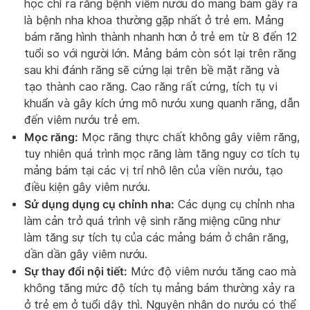
học chỉ ra rằng bệnh viêm nướu do mảng bám gây ra
là bệnh nha khoa thường gặp nhất ở trẻ em. Mảng
bám răng hình thành nhanh hơn ở trẻ em từ 8 đến 12
tuổi so với người lớn. Mảng bám còn sót lại trên răng
sau khi đánh răng sẽ cứng lại trên bề mặt răng và
tạo thành cao răng. Cao răng rất cứng, tích tụ vi
khuẩn và gây kích ứng mô nướu xung quanh răng, dẫn
đến viêm nướu trẻ em.
Mọc răng:
Mọc răng thực chất không gây viêm răng,
tuy nhiên quá trình mọc răng làm tăng nguy cơ tích tụ
mảng bám tại các vị trí nhô lên của viền nướu, tạo
điều kiện gây viêm nướu.
Sử dụng dụng cụ chỉnh nha:
Các dụng cụ chỉnh nha
làm cản trở quá trình vệ sinh răng miệng cũng như
làm tăng sự tích tụ của các mảng bám ở chân răng,
dần dần gây viêm nướu.
Sự thay đổi nội tiết:
Mức độ viêm nướu tăng cao mà
không tăng mức độ tích tụ mảng bám thường xảy ra
ở trẻ em ở tuổi dậy thì. Nguyên nhân do nướu có thể