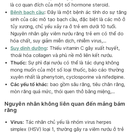
là cơ quan đích của một số hormone steroid.
Bệnh bạch cầu
:
Đây là một bệnh ác tính do sự tăng
sinh của các mô tạo bạch cầu, đặc biệt là các mô ở
tủy xương, chủ yếu xảy ra ở trẻ em dưới 10 tuổi.
Nguyên nhân gây viêm nướu răng trẻ em có thể do
hóa chất, suy giảm miễn dịch, nhiễm virus,…
Suy dinh dưỡng
:
Thiếu vitamin C gây xuất huyết,
thoái hóa collagen và phù nề mô liên kết nướu.
Thuốc:
Sự phì đại nướu có thể là tác dụng không
mong muốn của một số loại thuốc, báo cáo thường
xuyên nhất là phenytoin, cyclosporine và nifedipine.
Các yếu tố khác:
bao gồm sâu răng, tiêu chân răng,
mòn răng quá mức, thói quen thở bằng miệng,…
Nguyên nhân không liên quan đến mảng bám
răng
Virus:
Tác nhân chủ yếu là nhóm virus herpes
simplex (HSV) loại 1, thường gây ra viêm nướu ở trẻ