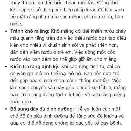
thay ít nhất ba đến bốn tháng một lần. Đồng thời
kết hợp với sử dụng các biện pháp khác để làm sạch
bề mặt răng như nước súc miệng, chỉ nha khoa, tăm
nước.
Tránh khô miệng:
Khô miệng có thể khiến nướu chảy
máu quanh răng trên do việc thiếu nước bọt tạo điều
kiện cho nhiều vi khuẩn sinh sôi và phát triển hơn,
dẫn đến viêm nướu ở trẻ em. Việc uống một cốc
nước vào ban đêm có thể giúp giữ ẩm cho miệng.
Kiểm tra răng định kỳ:
Khi cao răng tích tụ, chỉ có
chuyên gia mới có thể loại bỏ nó. Bạn nên đưa trẻ
đến gặp bác sĩ nha khoa mỗi 6 tháng một lần. Việc
làm sạch chuyên sâu này giúp loại bỏ sự tích tụ mảng
bám trên răng đồng thời cải thiện vệ sinh răng miệng
toàn diện.
Bổ sung đầy đủ dinh dưỡng:
Trẻ em luôn cần một
chế độ ăn giàu dinh dưỡng để tăng sức đề kháng và
giúp cơ thể dễ dàng chống lại các yếu tố gây bệnh.