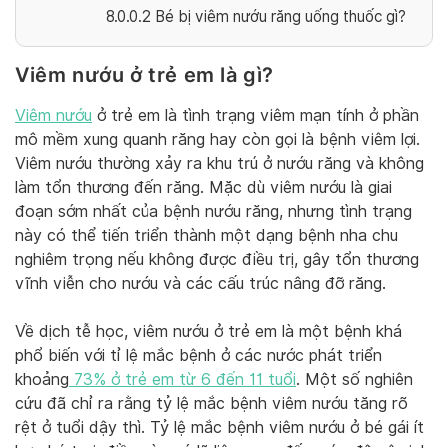
8.0.0.2
Bé bị viêm nướu răng uống thuốc gì?
Viêm nướu ở trẻ em là gì?
Viêm nướu
ở trẻ em là tình trạng viêm mạn tính ở phần
mô mềm xung quanh răng hay còn gọi là bệnh viêm lợi.
Viêm nướu thường xảy ra khu trú ở nướu răng và không
làm tổn thương đến răng. Mặc dù viêm nướu là giai
đoạn sớm nhất của bệnh nướu răng, nhưng tình trạng
này có thể tiến triển thành một dạng bệnh nha chu
nghiêm trọng nếu không được điều trị, gây tổn thương
vĩnh viễn cho nướu và các cấu trúc nâng đỡ răng.
Về dịch tễ học, viêm nướu ở trẻ em là một bệnh khá
phổ biến với tỉ lệ mắc bệnh ở các nước phát triển
khoảng
73% ở trẻ em từ 6 đến 11 tuổi
. Một số nghiên
cứu đã chỉ ra rằng tỷ lệ mắc bệnh viêm nướu tăng rõ
rệt ở tuổi dậy thì. Tỷ lệ mắc bệnh viêm nướu ở bé gái ít