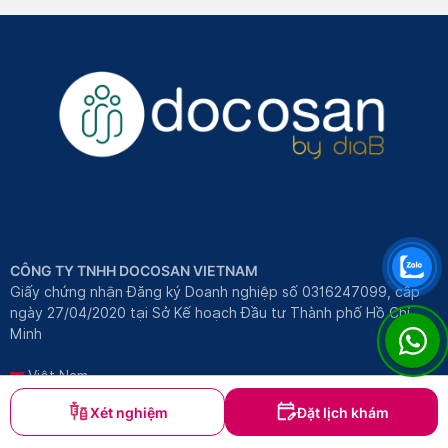
CÔNG TY TNHH DOCOSAN VIETNAM
Giấy chứng nhận Đăng ký Doanh nghiệp số 0316247099, cấp
ngày 27/04/2020 tại Sở Kế hoạch Đầu tư Thành phố Hồ Chí
Minh
Việt Nam
4.09 Tầng 4 Khối LA.3, 381-383 Nguyễn Duy Trinh, Phường Bình
Xét nghiệm
Đặt lịch khám
Trưng Tây, Thành phố Thủ Đức, Thành phố Hồ Chí Minh, Việt
Nam