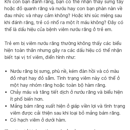
Khi con bạn đánh răng, bạn có thể nhận thấy sưng tấy
hoặc đỏ quanh răng và nướu hay con bạn phàn nàn về
đau nhức và nhạy cảm không? Hoặc khi súc miệng sau
khi đánh răng, trẻ có nhổ ra một ít máu không? Đây có
thể là dấu hiệu của bệnh viêm nướu răng ở trẻ em.
Trẻ em bị viêm nướu răng thường không thấy các biểu
hiện toàn thân nhưng gây ra các dấu hiệu có thể nhận
biết tại vị trí viêm, điển hình như:
Nướu răng bị sưng, phù nề, kém đàn hồi và có màu
đỏ nhạt hay đỏ sẫm. Tình trạng viêm này có thể ở
một hay nhóm răng hoặc toàn bộ hàm răng.
Chảy máu và tăng tiết dịch ở nướu răng và biểu hiện
ít phổ biến hơn.
Mảng bám răng xuất hiện ở giáp viền lợi và tình trạng
viêm được cải thiện sau khi loại bỏ mảng bám răng.
Có hạch viêm ở dưới hàm.