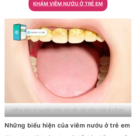
KHÁM VIÊM NƯỚU Ở TRẺ EM
Mảng bám là nguyên nhân chủ yếu gây viêm nướu ở trẻ em
Những biểu hiện của viêm nướu ở trẻ em