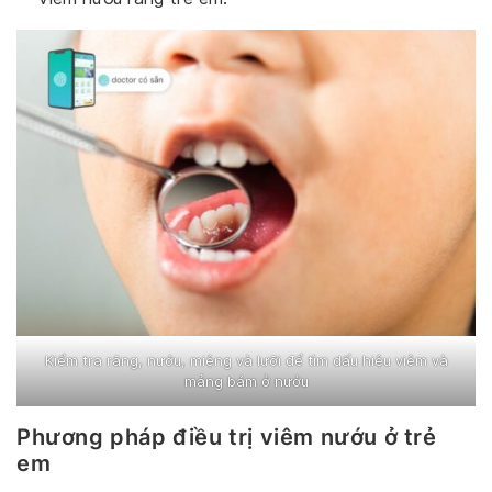
Kiểm tra răng, nướu, miệng và lưỡi để tìm dấu hiệu viêm và
mảng bám ở nướu
Phương pháp điều trị viêm nướu ở trẻ
em