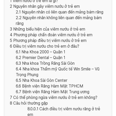
1
Viêm nướu ở trẻ em là gì?
2
Nguyên nhân gây viêm nướu ở trẻ em
2.1
Nguyên nhân có liên quan đến mảng bám răng
2.2
Nguyên nhân không liên quan đến mảng bám
răng
3
Những biểu hiện của viêm nướu ở trẻ em
4
Phương pháp chẩn đoán viêm nướu ở trẻ em
5
Phương pháp điều trị viêm nướu ở trẻ em
6
Điều trị viêm nướu cho trẻ em ở đâu?
6.1
Nha Khoa 2000 – Quận 1
6.2
Premier Dental – Quận 1
6.3
Nha khoa Trồng Răng Sài Gòn
6.4
Nha khoa Thẩm mỹ Quốc tế Win Smile – Vũ
Trọng Phụng
6.5
Nha Khoa Sài Gòn Center
6.6
Bệnh viện Răng Hàm Mặt TPHCM
6.7
Bệnh viện Răng Hàm Mặt Trung ương
7
Có thể phòng ngừa viêm nướu ở trẻ em không?
8
Câu hỏi thường gặp
8.0.0.1
Cách điều trị viêm nướu răng ở trẻ
em