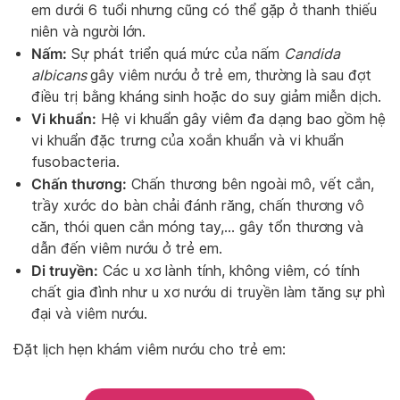
em dưới 6 tuổi nhưng cũng có thể gặp ở thanh thiếu
niên và người lớn.
Nấm:
Sự phát triển quá mức của nấm
Candida
albicans
gây viêm nướu ở trẻ em
,
thường là sau đợt
điều trị bằng kháng sinh hoặc do suy giảm miễn dịch.
Vi khuẩn:
Hệ vi khuẩn gây viêm đa dạng bao gồm hệ
vi khuẩn đặc trưng của xoắn khuẩn và vi khuẩn
fusobacteria.
Chấn thương:
Chấn thương bên ngoài mô, vết cắn,
trầy xước do bàn chải đánh răng, chấn thương vô
căn, thói quen cắn móng tay,… gây tổn thương và
dẫn đến viêm nướu ở trẻ em.
Di truyền:
Các u xơ lành tính, không viêm, có tính
chất gia đình như u xơ nướu di truyền làm tăng sự phì
đại và viêm nướu.
Đặt lịch hẹn khám viêm nướu cho trẻ em: