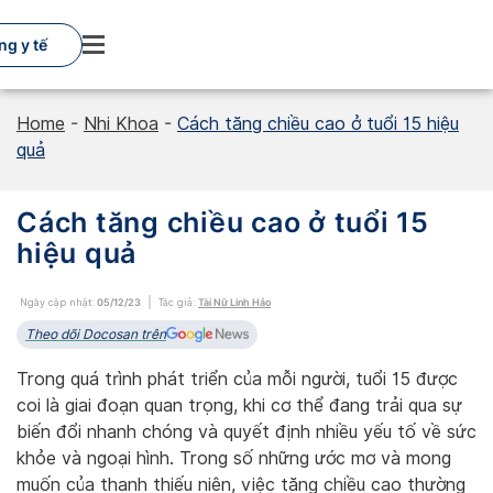
Skip
to
ng y tế
content
Home
-
Nhi Khoa
-
Cách tăng chiều cao ở tuổi 15 hiệu
quả
Cách tăng chiều cao ở tuổi 15
hiệu quả
Ngày cập nhật:
05/12/23
Tác giả:
Tài Nữ Linh Hảo
Theo dõi Docosan trên
Trong quá trình phát triển của mỗi người, tuổi 15 được
coi là giai đoạn quan trọng, khi cơ thể đang trải qua sự
biến đổi nhanh chóng và quyết định nhiều yếu tố về sức
khỏe và ngoại hình. Trong số những ước mơ và mong
muốn của thanh thiếu niên, việc tăng chiều cao thường