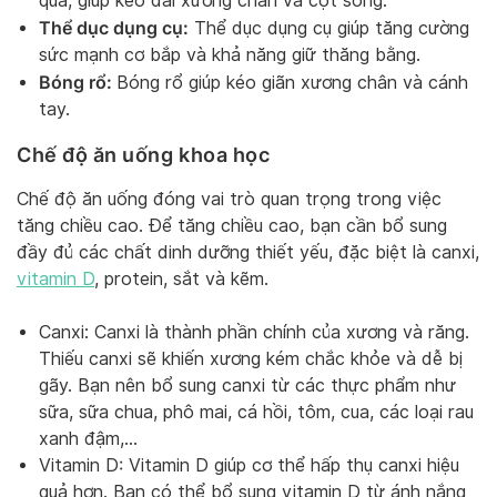
quả, giúp kéo dài xương chân và cột sống.
Thể dục dụng cụ:
Thể dục dụng cụ giúp tăng cường
sức mạnh cơ bắp và khả năng giữ thăng bằng.
Bóng rổ:
Bóng rổ giúp kéo giãn xương chân và cánh
tay.
Chế độ ăn uống khoa học
Chế độ ăn uống đóng vai trò quan trọng trong việc
tăng chiều cao. Để tăng chiều cao, bạn cần bổ sung
đầy đủ các chất dinh dưỡng thiết yếu, đặc biệt là canxi,
vitamin D
, protein, sắt và kẽm.
Canxi: Canxi là thành phần chính của xương và răng.
Thiếu canxi sẽ khiến xương kém chắc khỏe và dễ bị
gãy. Bạn nên bổ sung canxi từ các thực phẩm như
sữa, sữa chua, phô mai, cá hồi, tôm, cua, các loại rau
xanh đậm,…
Vitamin D: Vitamin D giúp cơ thể hấp thụ canxi hiệu
quả hơn. Bạn có thể bổ sung vitamin D từ ánh nắng