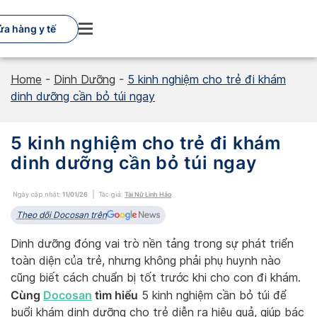
Skip
to
ửa hàng y tế
content
Home
-
Dinh Dưỡng
-
5 kinh nghiệm cho trẻ đi khám
dinh dưỡng cần bỏ túi ngay
5 kinh nghiệm cho trẻ đi khám
dinh dưỡng cần bỏ túi ngay
Ngày cập nhật:
11/01/26
Tác giả:
Tài Nữ Linh Hảo
Theo dõi Docosan trên
Dinh dưỡng đóng vai trò nền tảng trong sự phát triển
toàn diện của trẻ, nhưng không phải phụ huynh nào
cũng biết cách chuẩn bị tốt trước khi cho con đi khám.
Cùng
Docosan
tìm hiểu
5 kinh nghiệm cần bỏ túi để
buổi khám dinh dưỡng cho trẻ diễn ra hiệu quả, giúp bác