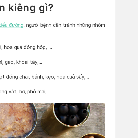
n kiêng gì?
tiểu đường
, người bệnh cần tránh những nhóm
, hoa quả đóng hộp, …
, gạo, khoai tây,…
 đóng chai, bánh, kẹo, hoa quả sấy,…
g vật, bơ, phô mai,…