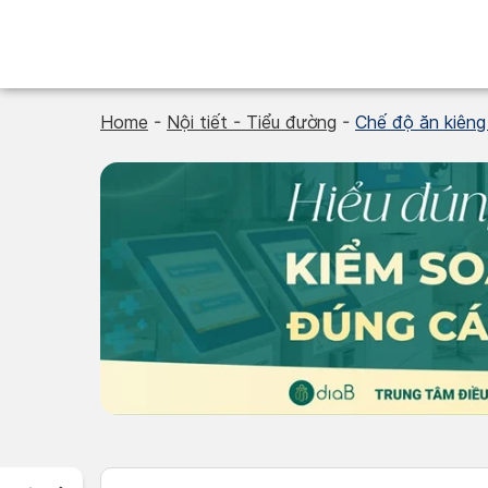
Skip
to
content
Home
-
Nội tiết - Tiểu đường
-
Chế độ ăn kiêng