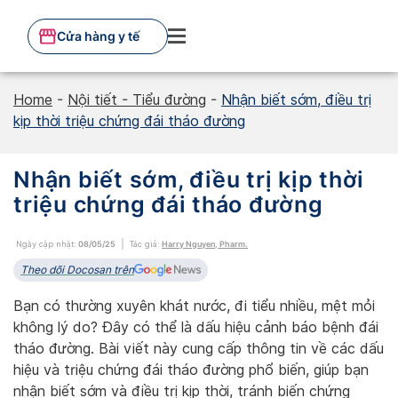
Skip
to
Cửa hàng y tế
content
Home
-
Nội tiết - Tiểu đường
-
Nhận biết sớm, điều trị
kịp thời triệu chứng đái tháo đường
Nhận biết sớm, điều trị kịp thời
triệu chứng đái tháo đường
Ngày cập nhật:
08/05/25
Tác giả:
Harry Nguyen, Pharm.
Theo dõi Docosan trên
Bạn có thường xuyên khát nước, đi tiểu nhiều, mệt mỏi
không lý do? Đây có thể là dấu hiệu cảnh báo bệnh đái
tháo đường. Bài viết này cung cấp thông tin về các dấu
hiệu và triệu chứng đái tháo đường phổ biến, giúp bạn
nhận biết sớm và điều trị kịp thời, tránh biến chứng