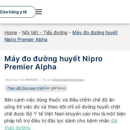
Skip
to
Cửa hàng y tế
content
Home
-
Nội tiết - Tiểu đường
-
Máy đo đường huyết
Nipro Premier Alpha
Máy đo đường huyết Nipro
Premier Alpha
Ngày cập nhật:
09/05/25
Tác giả:
Đội ngũ biên tập Docosan
Theo dõi Docosan trên
Bên cạnh việc dùng thuốc và điều chỉnh chế độ ăn
uống thì việc đo và theo dõi chỉ số đường huyết chặt
chẽ được Bộ Y tế Việt Nam khuyến cáo như là một biện
pháp hỗ trợ điều trị đắc lực dành cho bệnh nhân
đái
tháo đường.