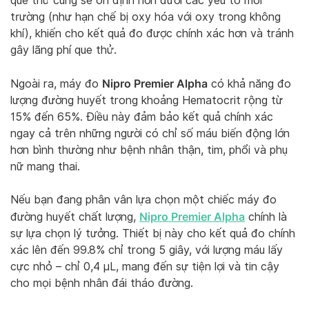
que thử cũng sẽ ổn định hơn dưới các yếu tố môi
trường (như hạn chế bị oxy hóa với oxy trong không
khí), khiến cho kết quả đo được chính xác hơn và tránh
gây lãng phí que thử.
Nipro Premier Alpha
Ngoài ra, máy đo
có khả năng đo
lượng đường huyết trong khoảng Hematocrit rộng từ
15% đến 65%. Điều này đảm bảo kết quả chính xác
ngay cả trên những người có chỉ số máu biến động lớn
hơn bình thường như bệnh nhân thận, tim, phổi và phụ
nữ mang thai.
Nếu bạn đang phân vân lựa chọn một chiếc máy đo
Nipro Premier Alpha
đường huyết chất lượng,
chính là
sự lựa chọn lý tưởng. Thiết bị này cho kết quả đo chính
xác lên đến 99.8% chỉ trong 5 giây, với lượng máu lấy
cực nhỏ – chỉ 0,4 μL, mang đến sự tiện lợi và tin cậy
cho mọi bệnh nhân đái tháo đường.