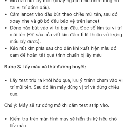
Mở đầu bút lấy máu (xoay ngược chiều kim đồng hồ
tại vị trí đánh dấu).
Cắm lancet vào đầu bút theo chiều mũi tên, sau đó
xoay nhẹ và gỡ bỏ đầu bảo vệ trên lancet.
Đóng nắp bút vào vị trí ban đầu. Đọc số kim tại vị trí
mũi tên (Độ sâu của vết kim đâm tỉ lệ thuận với lượng
máu lấy được).
Kéo nút kim phía sau cho đến khi xuất hiện màu đỏ
cam để hoàn tất quá trình chuẩn bị lấy máu.
Bước 3: Lấy máu và thử đường huyết:
Lấy test trip ra khỏi hộp que, lưu ý tránh chạm vào vị
trí mũi tên. Sau đó lên máy đúng vị trí và đúng chiều
que.
Chú ý: Máy sẽ tự động mở khi cắm test strip vào.
Kiểm tra trên màn hình máy sẽ hiển thị ký hiệu chờ
lấy máu.