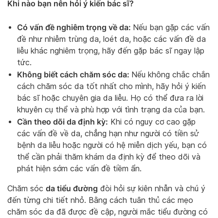
Khi nào bạn nên hỏi ý kiến bác sĩ?
Có vấn đề nghiêm trọng về da:
Nếu bạn gặp các vấn
đề như nhiễm trùng da, loét da, hoặc các vấn đề da
liễu khác nghiêm trọng, hãy đến gặp bác sĩ ngay lập
tức.
Không biết cách chăm sóc da:
Nếu không chắc chắn
cách chăm sóc da tốt nhất cho mình, hãy hỏi ý kiến
bác sĩ hoặc chuyên gia da liễu. Họ có thể đưa ra lời
khuyên cụ thể và phù hợp với tình trạng da của bạn.
Cần theo dõi da định kỳ:
Khi có nguy cơ cao gặp
các vấn đề về da, chẳng hạn như người có tiền sử
bệnh da liễu hoặc người có hệ miễn dịch yếu, bạn có
thể cần phải thăm khám da định kỳ để theo dõi và
phát hiện sớm các vấn đề tiềm ẩn.
da tiểu đường
Chăm sóc
đòi hỏi sự kiên nhẫn và chú ý
đến từng chi tiết nhỏ. Bằng cách tuân thủ các mẹo
chăm sóc da đã được đề cập, người mắc tiểu đường có