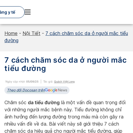
Skip
to
àng y tế
content
Home
-
Nội Tiết
-
7 cách chăm sóc da ở người mắc tiểu
đường
7 cách chăm sóc da ở người mắc
tiểu đường
Ngày cập nhật:
05/09/25
Tác giả:
Quách Việt Long
Theo dõi Docosan trên
da tiểu đường
Chăm sóc
là một vấn đề quan trọng đối
với những người mắc bệnh này. Tiểu đường không chỉ
ảnh hưởng đến lượng đường trong máu mà còn gây ra
nhiều vấn đề về da. Bài viết này sẽ giới thiệu 7 cách
chăm sóc da hiệu quả cho người mắc tiểu đường, giúp