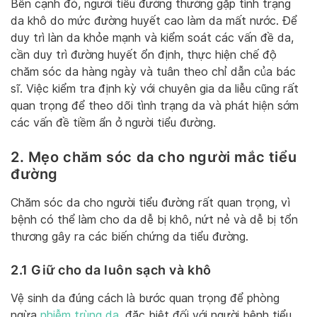
Bên cạnh đó, người tiểu đường thường gặp tình trạng
da khô do mức đường huyết cao làm da mất nước. Để
duy trì làn da khỏe mạnh và kiểm soát các vấn đề da,
cần duy trì đường huyết ổn định, thực hiện chế độ
chăm sóc da hàng ngày và tuân theo chỉ dẫn của bác
sĩ. Việc kiểm tra định kỳ với chuyên gia da liễu cũng rất
quan trọng để theo dõi tình trạng da và phát hiện sớm
các vấn đề tiềm ẩn ở người tiểu đường.
2. Mẹo chăm sóc da cho người mắc tiểu
đường
Chăm sóc da cho người tiểu đường rất quan trọng, vì
bệnh có thể làm cho da dễ bị khô, nứt nẻ và dễ bị tổn
thương gây ra các biến chứng da tiểu đường.
2.1 Giữ cho da luôn sạch và khô
Vệ sinh da đúng cách là bước quan trọng để phòng
ngừa
nhiễm trùng da
, đặc biệt đối với người bệnh tiểu