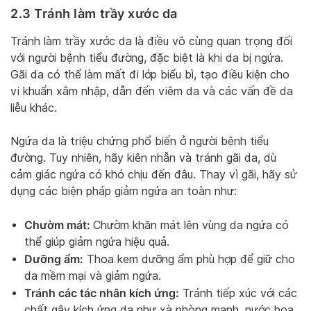
2.3 Tránh làm trầy xước da
Tránh làm trầy xước da là điều vô cùng quan trọng đối
với người bệnh tiểu đường, đặc biệt là khi da bị ngứa.
Gãi da có thể làm mất đi lớp biểu bì, tạo điều kiện cho
vi khuẩn xâm nhập, dẫn đến viêm da và các vấn đề da
liễu khác.
Ngứa da là triệu chứng phổ biến ở người bệnh tiểu
đường. Tuy nhiên, hãy kiên nhẫn và tránh gãi da, dù
cảm giác ngứa có khó chịu đến đâu. Thay vì gãi, hãy sử
dụng các biện pháp giảm ngứa an toàn như:
Chườm mát:
Chườm khăn mát lên vùng da ngứa có
thể giúp giảm ngứa hiệu quả.
Dưỡng ẩm:
Thoa kem dưỡng ẩm phù hợp để giữ cho
da mềm mại và giảm ngứa.
Tránh các tác nhân kích ứng:
Tránh tiếp xúc với các
chất gây kích ứng da như xà phòng mạnh, nước hoa,