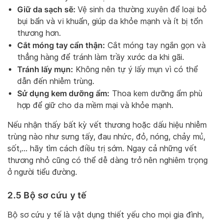
Giữ da sạch sẽ:
Vệ sinh da thường xuyên để loại bỏ
bụi bẩn và vi khuẩn, giúp da khỏe mạnh và ít bị tổn
thương hơn.
Cắt móng tay cẩn thận:
Cắt móng tay ngắn gọn và
thẳng hàng để tránh làm trầy xước da khi gãi.
Tránh lấy mụn:
Không nên tự ý lấy mụn vì có thể
dẫn đến nhiễm trùng.
Sử dụng kem dưỡng ẩm:
Thoa kem dưỡng ẩm phù
hợp để giữ cho da mềm mại và khỏe mạnh.
Nếu nhận thấy bất kỳ vết thương hoặc dấu hiệu nhiễm
trùng nào như sưng tấy, đau nhức, đỏ, nóng, chảy mủ,
sốt,… hãy tìm cách điều trị sớm. Ngay cả những vết
thương nhỏ cũng có thể dễ dàng trở nên nghiêm trọng
ở người tiểu đường.
2.5 Bộ sơ cứu y tế
Bộ sơ cứu y tế là vật dụng thiết yếu cho mọi gia đình,