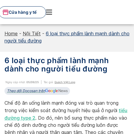
Skip
to
Cửa hàng y tế
content
Home
-
Nội Tiết
-
6 loại thực phẩm lành mạnh dành cho
người tiểu đường
6 loại thực phẩm lành mạnh
dành cho người tiểu đường
Ngày cập nhật:
05/09/25
Tác giả:
Quách Việt Long
Theo dõi Docosan trên
Chế độ ăn uống lành mạnh đóng vai trò quan trọng
tiểu
trong việc kiểm soát đường huyết hiệu quả ở người
đường type 2
. Do đó, nên bổ sung thực phẩm nào vào
chế độ dinh dưỡng cho người tiểu đường luôn được
bệnh nhân và người thân quan tâm. Theo các chuyên