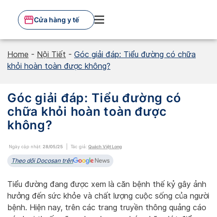
Skip
to
Cửa hàng y tế
content
Home
-
Nội Tiết
-
Góc giải đáp: Tiểu đường có chữa
khỏi hoàn toàn được không?
Góc giải đáp: Tiểu đường có
chữa khỏi hoàn toàn được
không?
Ngày cập nhật:
28/05/25
Tác giả:
Quách Việt Long
Theo dõi Docosan trên
Tiểu đường đang được xem là căn bệnh thế kỷ gây ảnh
hưởng đến sức khỏe và chất lượng cuộc sống của người
bệnh. Hiện nay, trên các trang truyền thông quảng cáo