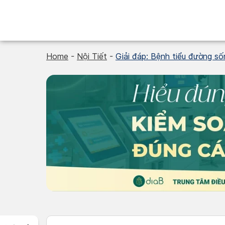
Skip
to
content
Home
-
Nội Tiết
-
Giải đáp: Bệnh tiểu đường s