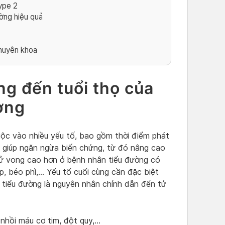
ype 2
ờng hiệu quả
chuyên khoa
g đến tuổi thọ của
ờng
uộc vào nhiều yếu tố, bao gồm thời điểm phát
ời giúp ngăn ngừa biến chứng, từ đó nâng cao
 tử vong cao hơn ở bệnh nhân tiểu đường có
p, béo phì,… Yếu tố cuối cùng cần đặc biệt
 tiểu đường là nguyên nhân chính dẫn đến tử
 nhồi máu cơ tim, đột quỵ,…