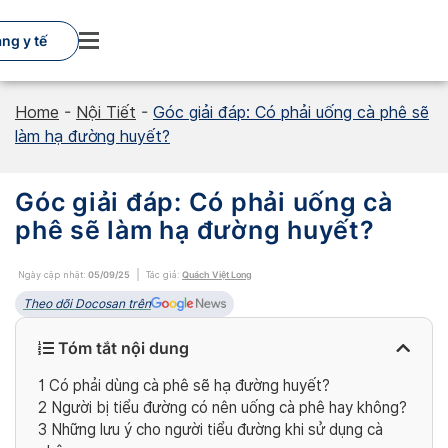
Skip
to
ng y tế
content
Home
-
Nội Tiết
-
Góc giải đáp: Có phải uống cà phê sẽ
làm hạ đường huyết?
Góc giải đáp: Có phải uống cà
phê sẽ làm hạ đường huyết?
Ngày cập nhật:
05/09/25
Tác giả:
Quách Việt Long
Theo dõi Docosan trên
Tóm tắt nội dung
1
Có phải dùng cà phê sẽ hạ đường huyết?
2
Người bị tiểu đường có nên uống cà phê hay không?
3
Những lưu ý cho người tiểu đường khi sử dụng cà