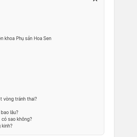
ên khoa Phụ sản Hoa Sen
t vòng tránh thai?
 bao lâu?
h có sao không?
g kinh?