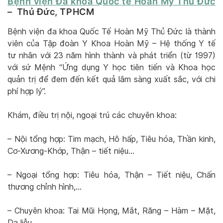
Bệnh viện Đa khoa Quốc tế Hoàn Mỹ Thủ Đức
– Thủ Đức, TPHCM
Bệnh viện đa khoa Quốc Tế Hoàn Mỹ Thủ Đức là thành
viên của Tập đoàn Y Khoa Hoàn Mỹ – Hệ thống Y tế
tư nhân với 23 năm hình thành và phát triển (từ 1997)
với sứ Mệnh “Ứng dụng Y học tiên tiến và Khoa học
quản trị để đem đến kết quả lâm sàng xuất sắc, với chi
phí hợp lý”.
Khám, điều trị nội, ngoại trú các chuyên khoa:
– Nội tổng hợp: Tim mạch, Hô hấp, Tiêu hóa, Thần kinh,
Cơ-Xương-Khớp, Thận – tiết niệu…
– Ngoại tổng hợp: Tiêu hóa, Thận – Tiết niệu, Chấn
thương chỉnh hình,…
– Chuyên khoa: Tai Mũi Họng, Mắt, Răng – Hàm – Mặt,
Da liễu,…