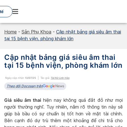
Skip
to
tế
content
Home
-
Sản Phụ Khoa
-
Cập nhật bảng giá siêu âm thai
tại 15 bệnh viện, phòng khám lớn
Cập nhật bảng giá siêu âm thai
tại 15 bệnh viện, phòng khám lớn
Ngày cập nhật:
13/07/25
Tác giả:
Tài Nữ Linh Hảo
Theo dõi Docosan trên
Giá siêu âm thai
hiện nay không quá đắt đỏ như mọi
người thường nghĩ. Tuy nhiên, nắm rõ thông tin này sẽ
giúp bà bầu có sự chuẩn bị tốt hơn về mặt tài chính.
Bên cạnh đó dự trù thêm một khoảng để chi trả cho