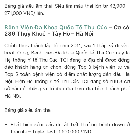
Bảng giá siêu âm thai: Siêu âm màu thai lớn từ 43,900 –
271,000 VND/ lần.
Bệnh Viện Đa Khoa Quốc Tế Thu Cúc
– Cơ sở
286 Thụy Khuê – Tây Hồ – Hà Nội
Chính thức thành lập từ năm 2011, sau 1 thập kỷ đi vào
hoạt động, Bệnh viện Đa khoa Quốc tế Thu Cúc nay là
Hệ thống Y tế Thu Cúc TCI đang là địa chỉ được đông
đảo khách hàng tin chọn, đứng Top 3 bệnh viện tư và
Top 5 toàn bệnh viện có điểm chất lượng dẫn đầu Hà
Nội. Hiện Hệ thống Y tế Thu Cúc TCI đang sở hữu 3 cơ
sở nằm ở những vị trí đắc địa trên địa bàn Thành phố
Hà Nội.
Bảng giá siêu âm thai:
Phát hiện sớm các dị tật bất thường bệnh down ở
thai nhi – Triple Test: 1,100,000 VND