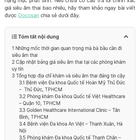
hạng mục phát sinh. Nếu chưa có câu trả lời chính xác
giá siêu âm thai bao nhiêu, hãy tham khảo ngay bài viết
được
Docosan
chia sẻ dưới đây.
Tóm tắt nội dung
1
Những mốc thời gian quan trọng mà bà bầu cần đi
siêu âm thai
2
Cập nhật bảng giá siêu âm thai tại các phòng khám
uy tín
3
Tổng hợp địa chỉ khám và siêu âm thai đáng tin cậy
3.1
Bệnh viện Đa khoa Quốc tế Hoàn Mỹ Thủ Đức
– Thủ Đức, TPHCM
3.2
Phòng khám Đa khoa Quốc tế Việt Healthcare
– Quận 10, TPHCM
3.3
Golden Healthcare International Clinic – Tân
Bình, TPHCM
3.4
Bệnh viện Đa khoa An Việt – Thanh Xuân, Hà
Nội
3.5
Phòng khám Đa khoa Quốc tế Thanh Chân –