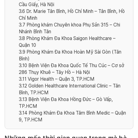
Cầu Giấy, Hà Nội
3.6
Dr. Marie Tân Bình, Hồ Chí Minh – Tân Bình, Hồ
Chí Minh
3.7
Phòng khám Chuyên khoa Phụ Sản 315 – Chi
Nhánh Bình Tân
3.8
Phòng Khám Đa Khoa Saigon Healthcare –
Quận 10
3.9
Phòng Khám Đa Khoa Hoàn Mỹ Sài Gòn (Tân
Bình)
3.10
Bệnh Viện Đa Khoa Quốc Tế Thu Cúc – Cơ sở
286 Thụy Khuê – Tây Hồ – Hà Nội
3.11
Vigor Health – Quận 3, TP.HCM
3.12
Golden Healthcare International Clinic – Tân
Bình, TP.HCM
3.13
Bệnh Viện Đa Khoa Hồng Đức – Gò Vấp,
TP.HCM
3.14
Phòng Khám Đa Khoa Tâm Bình Medic – Quận
9, TP.HCM
Những mốc thời gian quan trọng mà bà