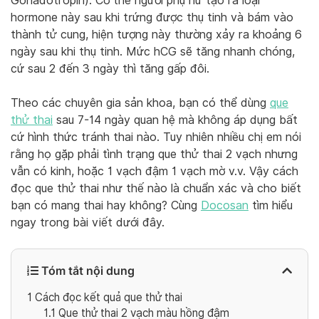
Gonadotropin). Cơ thể người phụ nữ tạo ra loại
hormone này sau khi trứng được thụ tinh và bám vào
thành tử cung, hiện tượng này thường xảy ra khoảng 6
ngày sau khi thụ tinh. Mức hCG sẽ tăng nhanh chóng,
cứ sau 2 đến 3 ngày thì tăng gấp đôi.
Theo các chuyên gia sản khoa, bạn có thể dùng
que
thử thai
sau 7-14 ngày quan hệ mà không áp dụng bất
cứ hình thức tránh thai nào. Tuy nhiên nhiều chị em nói
rằng họ gặp phải tình trạng que thử thai 2 vạch nhưng
vẫn có kinh, hoặc 1 vạch đậm 1 vạch mờ v.v. Vậy cách
đọc que thử thai như thế nào là chuẩn xác và cho biết
bạn có mang thai hay không? Cùng
Docosan
tìm hiểu
ngay trong bài viết dưới đây.
Tóm tắt nội dung
1
Cách đọc kết quả que thử thai
1.1
Que thử thai 2 vạch màu hồng đậm