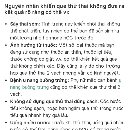
Nguyên nhân khiến que thử thai không đưa ra
kết quả rõ ràng có thể vì:
Sẩy thai sớm:
Tình trạng này khiến phôi thai không
thể phát triển, tuy nhiên cơ thể bạn đã sản sinh ra
một lượng nhỏ hormone hCG trước đó.
Ảnh hưởng từ thuốc:
Một số loại thuốc mà bạn
đang sử dụng như thuốc an thần, thuốc lợi tiểu,
thuốc chống co giật v.v. có thể khiến kết quả que
thử không chính xác. Đây cũng là lý do cho trường
hợp que thử thai 2 vạch nhưng vẫn có kinh nguyệt.
Bệnh u nang buồng trứng:
Phụ nữ mắc căn bệnh
u
nang buồng trứng
cũng có thể khiến que thử thai 2
vạch.
Không sử dụng que thử thai đúng cách:
Cốc nước
tiểu không sạch, hoặc bạn ngâm que thử trong nước
tiểu quá nhanh hay quá lâu.
Uống nhiều nước:
Trước khi thử thai, uống quá nhiều
nước có thể làm loãng nồng độ hCG có trong nước