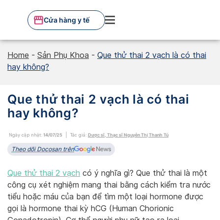
Skip
to
Cửa hàng y tế
content
Home
-
Sản Phụ Khoa
-
Que thử thai 2 vạch là có thai
hay không?
Que thử thai 2 vạch là có thai
hay không?
Ngày cập nhật:
14/07/25
Tác giả:
Dược sĩ, Thạc sĩ Nguyễn Thị Thanh Tú
Theo dõi Docosan trên
Que thử thai 2 vạch
có ý nghĩa gì? Que thử thai là một
công cụ xét nghiệm mang thai bằng cách kiểm tra nước
tiểu hoặc máu của bạn để tìm một loại hormone được
gọi là hormone thai kỳ hCG (Human Chorionic