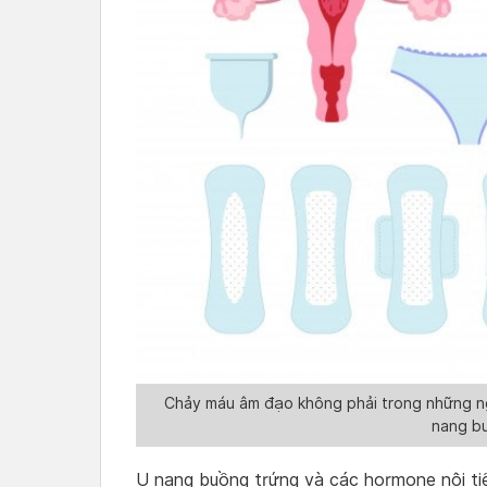
Chảy máu âm đạo không phải trong những ngà
nang b
U nang buồng trứng và các hormone nội tiết