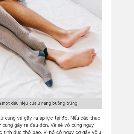
là một dấu hiệu của u nang buồng trứng
 tử cung và gây ra áp lực tại đó. Nếu các thao
ử cung gây ra đau đớn. Và sẽ vô cùng nguy
 tình dục thô bạo, vì nó có nguy cơ gây vỡ u