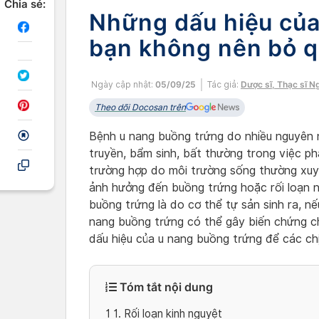
Chia sẻ:
Những dấu hiệu của
bạn không nên bỏ 
Ngày cập nhật:
05/09/25
Tác giả:
Dược sĩ, Thạc sĩ N
Theo dõi Docosan trên
Bệnh u nang buồng trứng do nhiều nguyên 
truyền, bẩm sinh, bất thường trong việc p
trường hợp do môi trường sống thường xuyê
ảnh hưởng đến buồng trứng hoặc rối loạn nộ
buồng trứng là do cơ thể tự sản sinh ra, n
nang buồng trứng có thể gây biến chứng c
dấu hiệu của u nang buồng trứng để các ch
Tóm tắt nội dung
1
1. Rối loạn kinh nguyệt