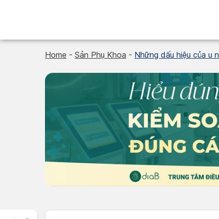
Skip
to
content
Home
-
Sản Phụ Khoa
-
Những dấu hiệu của u 