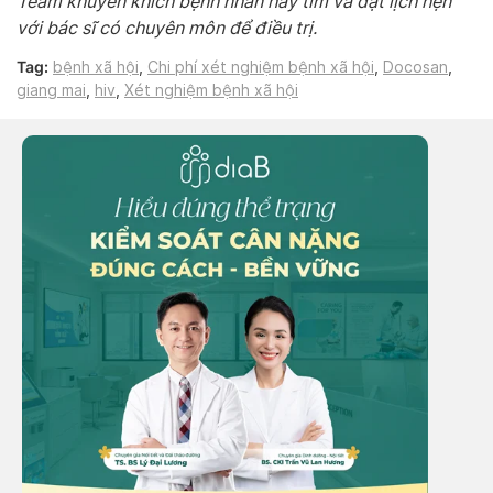
Team khuyến khích bệnh nhân hãy tìm và đặt lịch hẹn
với bác sĩ có chuyên môn để điều trị.
Tag:
bệnh xã hội
,
Chi phí xét nghiệm bệnh xã hội
,
Docosan
,
giang mai
,
hiv
,
Xét nghiệm bệnh xã hội