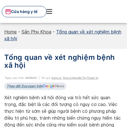
Skip
to
Cửa hàng y tế
content
Home
-
Sản Phụ Khoa
-
Tổng quan về xét nghiệm bệnh
xã hội
Tổng quan về xét nghiệm bệnh
xã hội
Ngày cập nhật:
26/09/25
Tác giả:
Dược sĩ, Thạc sĩ Nguyễn Thị Thanh Tú
Theo dõi Docosan trên
Xét nghiệm bệnh xã hội đóng vai trò hết sức quan
trọng, đặc biệt là các đối tượng có nguy cơ cao. Việc
thực hiện từ sớm sẽ giúp người bệnh có phương pháp
điều trị phù hợp, tránh những biến chứng nguy hiểm tác
động đến sức khỏe cũng như kiểm soát bệnh phòng