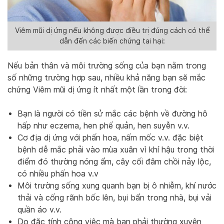
Viêm mũi dị ứng nếu không được điều trị đúng cách có thể
dẫn đến các biến chứng tai hại:
Nếu bản thân và môi trường sống của bạn nằm trong
số những trường hợp sau, nhiều khả năng bạn sẽ mắc
chứng Viêm mũi dị ứng ít nhất một lần trong đời:
Bạn là người có tiền sử mắc các bệnh về đường hô
hấp như eczema, hen phế quản, hen suyễn v.v.
Cơ địa dị ứng với phấn hoa, nấm mốc v.v. đặc biệt
bệnh dễ mắc phải vào mùa xuân vì khí hậu trong thời
điểm đó thường nóng ẩm, cây cối đâm chồi nảy lộc,
có nhiều phấn hoa v.v
Môi trường sống xung quanh bạn bị ô nhiễm, khí nước
thải và cống rãnh bốc lên, bụi bẩn trong nhà, bụi vải
quần áo v.v.
Do đặc tính công việc mà bạn phải thường xuyên