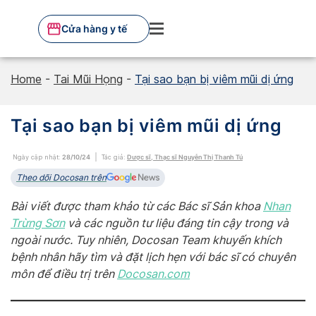
Skip
to
Cửa hàng y tế
content
Home
-
Tai Mũi Họng
-
Tại sao bạn bị viêm mũi dị ứng
Tại sao bạn bị viêm mũi dị ứng
Ngày cập nhật:
28/10/24
Tác giả:
Dược sĩ, Thạc sĩ Nguyễn Thị Thanh Tú
Theo dõi Docosan trên
Bài viết được tham khảo từ các Bác sĩ Sản khoa
Nhan
Trừng Sơn
và các nguồn tư liệu đáng tin cậy trong và
ngoài nước. Tuy nhiên, Docosan Team khuyến khích
bệnh nhân hãy tìm và đặt lịch hẹn với bác sĩ có chuyên
môn để điều trị trên
Do
cosan.com