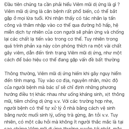
Đầu tiên chúng ta cần phải hiểu Viêm mũi dị ứng là gì ?
Viêm mũi dị ứng là căn bệnh rất phổ biến, có thể bắt
gặp ở mọi lứa tuổi. Khi nhận thấy có tác nhân lạ tấn
công và thâm nhập vào cơ thể qua đường hô hấp, hệ
miễn dịch tự nhiên của con người sẽ phản ứng và chống
lại các chất lạ tiến vào trong cơ thể. Tuy nhiên trong
quá trình phản xạ này còn phóng thích ra một vài chất
gây viêm, dẫn đến tình trạng Viêm mũi dị ứng, như một
cách để báo hiệu cơ thể đang gặp vấn đề bất thường
Thông thường, Viêm mũi dị ứng hiếm khi gây nguy hiểm
đến tính mạng. Tùy vào cơ địa, nguyên nhân, mức độ
của người bệnh mà bác sĩ sẽ chỉ định những phương
hướng điều trị khác nhau như uống kháng sinh, xịt thông
mũi, tiêm chống dị ứng v.v. Với các trường hợp nhẹ,
người bệnh có thể tự xử lý ở nhà bằng cách vệ sinh
bằng nước muối sinh lý, uống trà gừng, ăn tỏi v.v. Tuy
nhiên, có một câu hỏi mà không ít người thắc mắc là tại
sao chứng Viêm mũi dị ứng thường xuyên tái phát, mặc