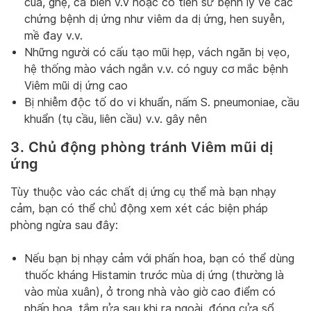
cua, ghẹ, cá biển v.v hoặc có tiền sử bệnh lý về các
chứng bệnh dị ứng như viêm da dị ứng, hen suyễn,
mề đay v.v.
Những người có cấu tạo mũi hẹp, vách ngăn bị vẹo,
hệ thống mào vách ngắn v.v. có nguy cơ mắc bệnh
Viêm mũi dị ứng cao
Bị nhiễm độc tố do vi khuẩn, nấm S. pneumoniae, cầu
khuẩn (tụ cầu, liên cầu) v.v. gây nên
3. Chủ động phòng tránh Viêm mũi dị
ứng
Tùy thuộc vào các chất dị ứng cụ thể mà bạn nhạy
cảm, bạn có thể chủ động xem xét các biện pháp
phòng ngừa sau đây:
Nếu bạn bị nhạy cảm với phấn hoa, bạn có thể dùng
thuốc kháng Histamin trước mùa dị ứng (thường là
vào mùa xuân), ở trong nhà vào giờ cao điểm có
phấn hoa, tắm rửa sau khi ra ngoài, đóng cửa sổ