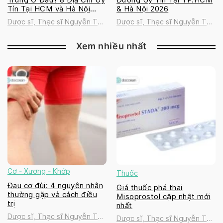
Tín Tại HCM và Hà Nội
& Hà Nội 2026
2026
Dược sĩ, Thạc sĩ Nguyễn Thị
Dược sĩ, Thạc sĩ Nguyễn Thị
Thanh Tú
Thanh Tú
Xem nhiều nhất
Cơ - Xương - Khớp
Thuốc
Đau cơ đùi: 4 nguyên nhân
Giá thuốc phá thai
thường gặp và cách điều
Misoprostol cập nhật mới
trị
nhất
Dược sĩ, Thạc sĩ Nguyễn Thị
Dược sĩ, Thạc sĩ Nguyễn Thị