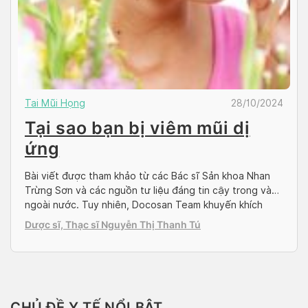
Tai Mũi Họng
28/10/2024
Tại sao bạn bị viêm mũi dị
ứng
Bài viết được tham khảo từ các Bác sĩ Sản khoa Nhan
Trừng Sơn và các nguồn tư liệu đáng tin cậy trong và
ngoài nước. Tuy nhiên, Docosan Team khuyến khích
bệnh nhân hãy tìm và đặt lịch hẹn với bác sĩ có chuyên
Dược sĩ, Thạc sĩ Nguyễn Thị Thanh Tú
môn để điều trị trên Docosan.com Đầu tiên chúng ta
cần phải hiểu […]
CHỦ ĐỀ Y TẾ NỔI BẬT