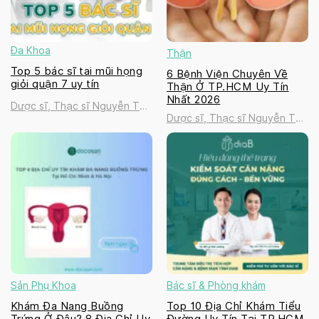
Đa Khoa
Thận
Top 5 bác sĩ tai mũi họng
6 Bệnh Viện Chuyên Về
giỏi quận 7 uy tín
Thận Ở TP.HCM Uy Tín
Nhất 2026
Dược sĩ, Thạc sĩ Nguyễn Thị
Dược sĩ, Thạc sĩ Nguyễn Thị
Thanh Tú
Thanh Tú
Sản Phụ Khoa
Bác sĩ & Phòng khám
Khám Đa Nang Buồng
Top 10 Địa Chỉ Khám Tiểu
Trứng Ở Đâu? 8 Địa Chỉ Uy
Đường Uy Tín Tại TP.HCM