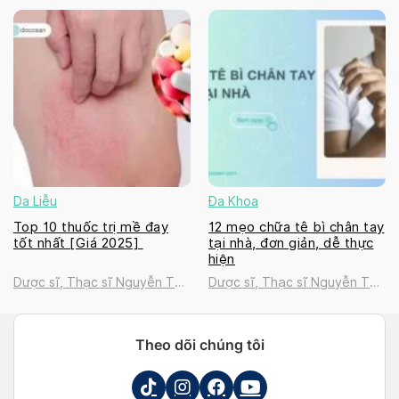
Thanh Tú
Thanh Tú
Da Liễu
Đa Khoa
Top 10 thuốc trị mề đay
12 mẹo chữa tê bì chân tay
tốt nhất [Giá 2025]
tại nhà, đơn giản, dễ thực
hiện
Dược sĩ, Thạc sĩ Nguyễn Thị
Dược sĩ, Thạc sĩ Nguyễn Thị
Thanh Tú
Thanh Tú
Theo dõi chúng tôi