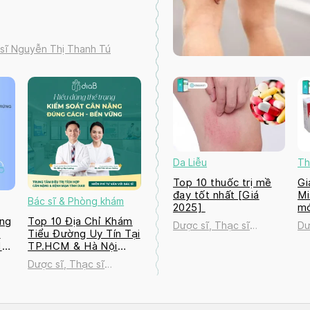
 sĩ Nguyễn Thị Thanh Tú
Da Liễu
Th
Top 10 thuốc trị mề
Gi
đay tốt nhất [Giá
Mi
Bác sĩ & Phòng khám
2025]
mớ
ng
Top 10 Địa Chỉ Khám
Dược sĩ, Thạc sĩ
Dư
a
Tiểu Đường Uy Tín Tại
Nguyễn Thị Thanh Tú
Ng
M
TP.HCM & Hà Nội
2026
Dược sĩ, Thạc sĩ
ú
Nguyễn Thị Thanh Tú