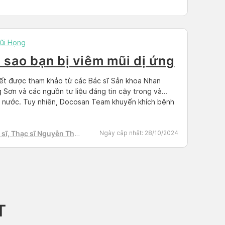
h Tú
ũi Họng
i sao bạn bị viêm mũi dị ứng
iết được tham khảo từ các Bác sĩ Sản khoa Nhan
 Sơn và các nguồn tư liệu đáng tin cậy trong và
 nước. Tuy nhiên, Docosan Team khuyến khích bệnh
hãy tìm và đặt lịch hẹn với bác sĩ có chuyên môn để
trị trên Docosan.com Đầu tiên chúng ta cần phải hiểu
sĩ, Thạc sĩ Nguyễn Thị
Ngày cập nhật:
28/10/2024
h Tú
T