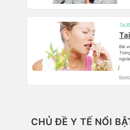
Than
Tai M
Tạ
Bài v
Trừng
ngoài
nhân 
điều 
Dược 
[…]
Than
CHỦ ĐỀ Y TẾ NỔI BẬ