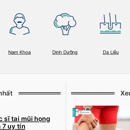
Nam Khoa
Dinh Dưỡng
Da Liễu
nhất
Xe
 sĩ tai mũi họng
 7 uy tín