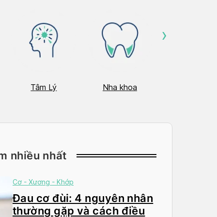
›
Tâm Lý
Nha khoa
Nhãn Khoa
m nhiều nhất
Cơ - Xương - Khớp
Đau cơ đùi: 4 nguyên nhân
thường gặp và cách điều