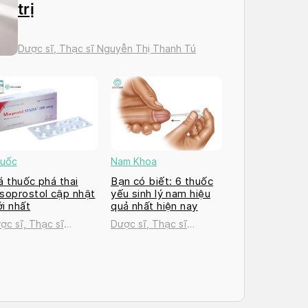
trị
Dược sĩ, Thạc sĩ Nguyễn Thị Thanh Tú
uốc
Nam Khoa
á thuốc phá thai
Bạn có biết: 6 thuốc
soprostol cập nhật
yếu sinh lý nam hiệu
i nhất
quả nhất hiện nay
ợc sĩ, Thạc sĩ
Dược sĩ, Thạc sĩ
uyễn Thị Thanh Tú
Nguyễn Thị Thanh Tú