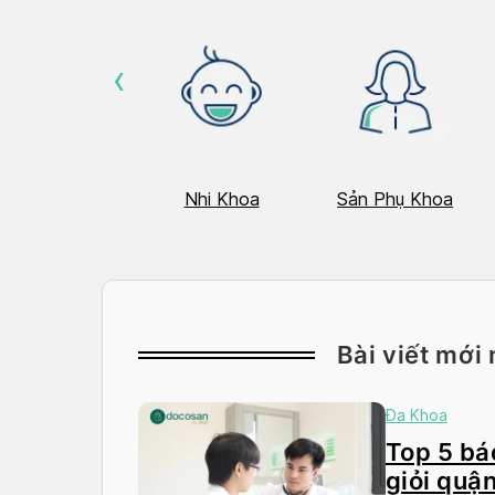
‹
Hô Hấp
Nhi Khoa
Sản Phụ Khoa
Bài viết mới 
Đa Khoa
Top 5 bác
giỏi quận