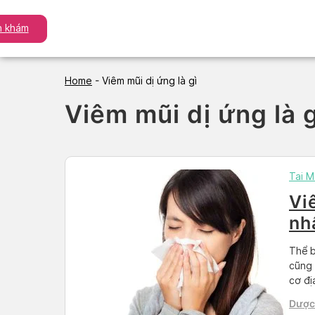
Skip
to
ch khám
content
Home
-
Viêm mũi dị ứng là gì
Viêm mũi dị ứng là g
Tai M
Vi
nh
điề
Thể b
cũng 
cơ đị
nhiều
Dược 
chiếm