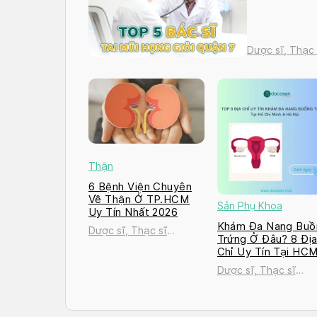
Dược sĩ, Thạc
Thận
6 Bệnh Viện Chuyên
Về Thận Ở TP.HCM
Sản Phụ Khoa
Uy Tín Nhất 2026
Khám Đa Nang Buồ
Dược sĩ, Thạc sĩ
Trứng Ở Đâu? 8 Đị
Nguyễn Thị Thanh Tú
Chỉ Uy Tín Tại HC
và Hà Nội 2026
Dược sĩ, Thạc sĩ
Nguyễn Thị Thanh T