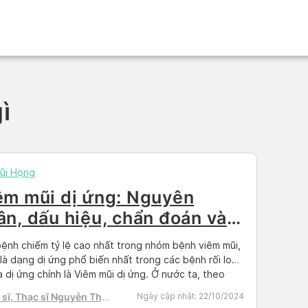
ì
ũi Họng
êm mũi dị ứng: Nguyên
ân, dấu hiệu, chẩn đoán và
u trị
ệnh chiếm tỷ lệ cao nhất trong nhóm bệnh viêm mũi,
là dạng dị ứng phổ biến nhất trong các bệnh rối loạn
a dị ứng chính là Viêm mũi dị ứng. Ở nước ta, theo
 nghiên cứu khác nhau thì tỷ lệ người bị viêm mũi
sĩ, Thạc sĩ Nguyễn Thị
Ngày cập nhật:
22/10/2024
 từ 10-20% dân […]