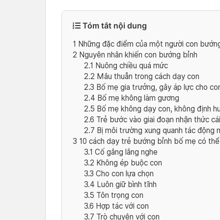
Tóm tắt nội dung
1
Những đặc điểm của một người con bướng
2
Nguyên nhân khiến con bướng bỉnh
2.1
Nuông chiều quá mức
2.2
Mâu thuẫn trong cách dạy con
2.3
Bố mẹ gia trưởng, gây áp lực cho co
2.4
Bố mẹ không làm gương
2.5
Bố mẹ không dạy con, không định hư
2.6
Trẻ bước vào giai đoạn nhận thức cá
2.7
Bị môi trường xung quanh tác động
3
10 cách dạy trẻ bướng bỉnh bố mẹ có th
3.1
Cố gắng lắng nghe
3.2
Không ép buộc con
3.3
Cho con lựa chọn
3.4
Luôn giữ bình tĩnh
3.5
Tôn trọng con
3.6
Hợp tác với con
3.7
Trò chuyện với con