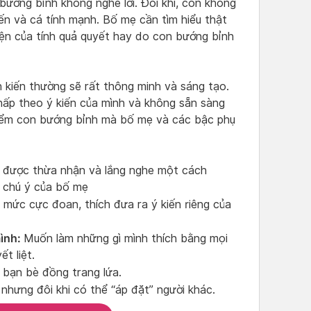
 bướng bỉnh không nghe lời. Đôi khi, con không
ến và cá tính mạnh. Bố mẹ cần tìm hiểu thật
ện của tính quả quyết hay do con bướng bỉnh
 kiến thường sẽ rất thông minh và sáng tạo.
hấp theo ý kiến của mình và không sẵn sàng
điểm con bướng bỉnh mà bố mẹ và các bậc phụ
 được thừa nhận và lắng nghe một cách
 chú ý của bố mẹ
i mức cực đoan, thích đưa ra ý kiến riêng của
mình:
Muốn làm những gì mình thích bằng mọi
t liệt.
i bạn bè đồng trang lứa.
nhưng đôi khi có thể “áp đặt” người khác.