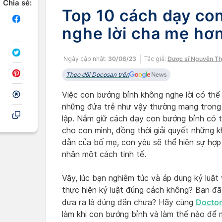
Chia sẻ:
Top 10 cách dạy co
nghe lời cha mẹ hơ
Ngày cập nhật:
30/08/23
Tác giả:
Dược sĩ Nguyễn Th
Theo dõi Docosan trên
Việc con bướng bỉnh không nghe lời có thể
những đứa trẻ như vậy thường mang trong 
lập. Nắm giữ cách dạy con bướng bỉnh có t
cho con mình, đồng thời giải quyết những 
dẫn của bố mẹ, con yêu sẽ thể hiện sự hợp t
nhân một cách tinh tế.
Vậy, lúc bạn nghiêm túc và áp dụng kỷ luật
thực hiện kỷ luật đúng cách không? Bạn đ
Doctor
đưa ra là đúng đắn chưa? Hãy cùng
làm khi con bướng bỉnh và làm thế nào để 