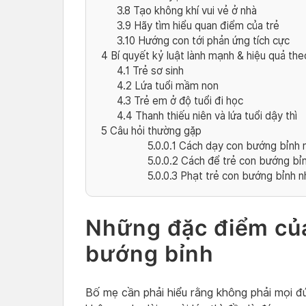
3.8
Tạo không khí vui vẻ ở nhà
3.9
Hãy tìm hiểu quan điểm của trẻ
3.10
Hướng con tới phản ứng tích cực
4
Bí quyết kỷ luật lành mạnh & hiệu quả the
4.1
Trẻ sơ sinh
4.2
Lứa tuổi mầm non
4.3
Trẻ em ở độ tuổi đi học
4.4
Thanh thiếu niên và lứa tuổi dậy thì
5
Câu hỏi thường gặp
5.0.0.1
Cách dạy con bướng bỉnh 
5.0.0.2
Cách để trẻ con bướng bỉn
5.0.0.3
Phạt trẻ con bướng bỉnh n
Những đặc điểm củ
bướng bỉnh
Bố mẹ cần phải hiểu rằng không phải mọi đứ