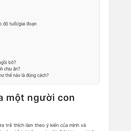
o độ tuổi/giai đoạn
ngồi bô?
h chịu ăn?
hư thế nào là đúng cách?
a một người con
a trẻ thích làm theo ý kiến của mình và