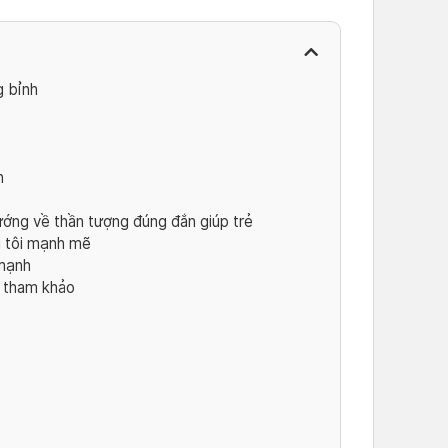
 bỉnh
n
ớng về thần tượng đúng đắn giúp trẻ
i tôi mạnh mẽ
 mạnh
ể tham khảo