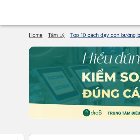
Skip
to
content
Home
-
Tâm Lý
-
Top 10 cách dạy con bướng bỉ