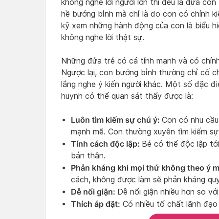
không nghe lời người lớn thì đều là đứa con
hề bướng bỉnh mà chỉ là do con có chính ki
kỹ xem những hành động của con là biểu hi
không nghe lời thật sự.
Những đứa trẻ có cá tính mạnh và có chính
Ngược lại, con bướng bỉnh thường chỉ cố c
lắng nghe ý kiến người khác. Một số đặc 
huynh có thể quan sát thấy được là:
Luôn tìm kiếm sự chú ý:
Con có nhu cầu
mạnh mẽ. Con thường xuyên tìm kiếm sự
Tính cách độc lập:
Bé có thể độc lập tớ
bản thân.
Phản kháng khi mọi thứ không theo ý 
cách, không được làm sẽ phản kháng quyế
Dễ nổi giận:
Dễ nổi giận nhiều hơn so vớ
Thích áp đặt:
Có nhiều tố chất lãnh đạo 