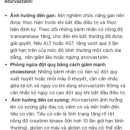
Atorvastatin:
Ảnh hưởng đến gan:
Xét nghiệm chức năng gan nên
được thực hiện trước khi bắt đầu điều trị và thực
hiện định kỳ. Theo dõi những bệnh nhân có nồng độ
transaminase tăng, cho đến khi bất thường đã được
giải quyết. Nếu ALT hoặc AST tăng vượt quá 3 lần
giới hạn trên của mức độ bình thường một cách dai
dẳng, nên giảm liều hoặc ngừng atorvastatin.
Phòng ngừa đột quỵ bằng cách giảm mạnh
cholesterol:
Những bệnh nhân có tiền sử đột quỵ
xuất huyết hoặc nhồi máu ổ khuyết, cần cân nhắc
giữa lợi ích và nguy cơ khi dùng atorvastatin 80mg và
cân nhắc kỹ nguy cơ cao đột quỵ khi bắt đầu điều trị.
Ảnh hưởng đến cơ xương:
Atorvastatin ảnh hưởng
lên cơ xương gây đau cơ, viêm cơ và tiến triển đến
tiêu cơ vân. Tiêu cơ vân là tình trạng tăng rõ rệt
nồng độ creatinin kinase (lớn hơn 10 lần giới hạn bình
thường), globin cơ máu và globin cơ niệu có thể dẫn