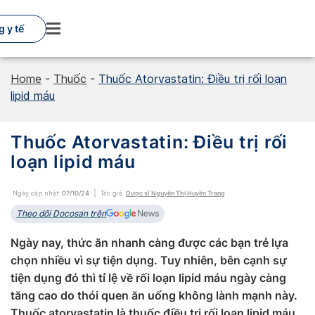
Skip
to
 y tế
content
Home
-
Thuốc
-
Thuốc Atorvastatin: Điều trị rối loạn
lipid máu
Thuốc Atorvastatin: Điều trị rối
loạn lipid máu
Ngày cập nhật:
07/10/24
Tác giả:
Dược sĩ Nguyễn Thị Huyền Trang
Theo dõi Docosan trên
Ngày nay, thức ăn nhanh càng được các bạn trẻ lựa
chọn nhiều vì sự tiện dụng. Tuy nhiên, bên cạnh sự
tiện dụng đó thì tỉ lệ về rối loạn lipid máu ngày càng
tăng cao do thói quen ăn uống không lành mạnh này.
Thuốc atorvastatin là thuốc điều trị rối loạn lipid máu,