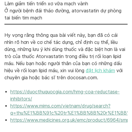
Làm giảm tiến triển xơ vữa mạch vành
Ở người bệnh đái tháo đường, atorvastatin dự phòng
tai biến tim mạch
Hy vọng rằng thông qua bài viết này, bạn đã có cái
nhìn rõ hơn về cơ chế tác dụng, chỉ định cụ thể, liều
dùng, những lưu ý khi dùng thuốc và đặc biệt hơn là vai
trò của thuốc Atorvastatin trong điều trị rối loạn lipid
máu. Nếu bạn hoặc người thân của bạn có những dấu
hiệu về rối loạn lipid máu, xin vui lòng
đặt lịch khám
với
chuyên gia hoặc bác sĩ trên docosan.com.
https://duocthuquocgia.com/hmg-coa-reductase-
inhibitors/
https://www.mims.com/vietnam/drug/search?
q=thu%E1%BB%91c%20tr%E1%BB%8B%20r%E1%BB%91
https://www.medicines.org.uk/emc/product/6964/smpc