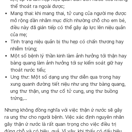
thể thoát ra ngoài được;
Mang thai: khi mang thai, tử cung của người mẹ được
mở rộng dần nhằm mục đích nhường chỗ cho em bé,
điều này đã gián tiếp có thể gây áp lực lên niệu quản
của mẹ;
Tình trạng niệu quản bị thu hẹp có chấn thương hay
nhiễm trùng;
Một số bệnh lý thần kinh làm ảnh hưởng tới thận hay
bàng quang làm ảnh hưởng tới sự kiểm soát giữ hay
thoát nước tiểu;
Ung thư: Một số dạng ung thư diễn qua trong hay
xung quanh đường tiết niệu như ung thư bàng quang,
ung thư thận, ung thư cổ tử cung, ung thư buồng
trứng,…
Nhưng không đồng nghĩa với việc thận ứ nước sẽ gây
ra ung thư cho người bệnh. Việc xác định nguyên nhân
gây thận ứ nước là rất quan trọng cho việc điều trị
đúng chỗ và có hiệu quả. Vì vậy, khi thấy có dấu hiệu