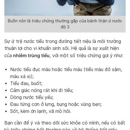
Buồn nôn là triệu chứng thường gặp của bệnh thận ứ nước
độ 3
Sự ứ trệ nước tiểu trong đường tiết niệu là môi trường
thuận lợi cho vi khuẩn sinh sôi. Hệ quả là sự xuất hiện
nhiễm trùng tiểu
của
, với một số triệu chứng gợi ý như:
Nước tiểu đục màu hoặc tiểu máu (tiểu màu đỏ sậm,
màu xá xị);
Tiểu đau, buốt;
Cảm giác nóng rát khi đi tiểu;
Dòng nước tiểu yếu;
Đau từng cơn ở lưng, bụng hoặc vùng bẹn;
Sốt, kèm ớn lạnh, vã mồ hôi.
Bạn cần để ý và theo dõi sức khỏe có mình, nếu có bất
kỳ triệu chứng bất thường nào về hệ thống tiết niệu,