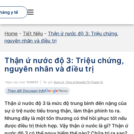
Skip
to
hàng y tế
content
Home
-
Tiết Niệu
-
Thận ứ nước độ 3: Triệu chứng,
nguyên nhân và điều trị
Thận ứ nước độ 3: Triệu chứng,
nguyên nhân và điều trị
Ngày cập nhật:
12/09/23
Tác giả:
Dược sĩ, Thạc sĩ Nguyễn Thị Thanh Tú
Theo dõi Docosan trên
Thận ứ nước độ 3 là mức độ trung bình đến nặng của
sự ứ trệ nước tiểu trong thận, làm thận phình to ra.
Nhưng đây là một tổn thương có thể hồi phục tốt nếu
được điều trị thích hợp. Vậy thận ứ nước là gì? Thận ứ
nước độ 3 có thể nguy hiểm thế nào? Chữa trị ra sao?