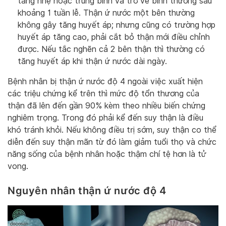
tăng nhẹ hoặc trung bình và trở về bình thường sau
khoảng 1 tuần lễ. Thận ứ nước một bên thường
không gây tăng huyết áp; nhưng cũng có trường hợp
huyết áp tăng cao, phải cắt bỏ thận mới điều chỉnh
được. Nếu tắc nghẽn cả 2 bên thận thì thường có
tăng huyết áp khi thận ứ nước dài ngày.
Bệnh nhân bị thận ứ nước độ 4 ngoài việc xuất hiện
các triệu chứng kể trên thì mức độ tổn thương của
thận đã lên đến gần 90% kèm theo nhiều biến chứng
nghiêm trọng. Trong đó phải kể đến suy thận là điều
khó tránh khỏi. Nếu không điều trị sớm, suy thận co thể
diễn đến suy thận mãn từ đó làm giảm tuổi thọ và chức
năng sống của bệnh nhân hoặc thậm chí tệ hơn là tử
vong.
Nguyên nhân thận ứ nước độ 4