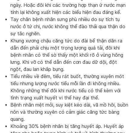
ngày. Hoặc đôi khi các trường hợp thạn ứ nước mạn
tính lại không xuất hiện các biểu hiện đau đáng kể.
Tay chân bệnh nhân sưng phù nhiều do sự tích tụ
nước ở tứ chi, nước không thể đào thải qua thận do
sự tắc nghẽn.
Khung xương chậu căng tức do đài bể thận dãn ra
dẫn đến phải chịu một trọng lượng quá tải, đôi khi
bệnh nhân có thể sờ thấy một khối rõ ở vùng hông
lưng. Khi vỡ có thể dẫn đến cơn đau dữ dội, đột
ngột, đau lan khắp bụng.
Tiểu nhiều về đêm, tiểu rát buốt, thường xuyên mót
tiểu nhưng lượng nước tiểu mỗi lần đi không nhiều.
Không những thế đôi khi nước tiểu có thể kèm với
tình trạng xuất huyết vi thể hay đại thể.
Bệnh nhân mệt mỏi, suy kiệt kéo dài, vã mồ hôi, buồn
nôn và thường xuyên có cảm giác căng tức bàng
quang.
Khoảng 30% bệnh nhân bị tăng huyết áp. Huyết áp