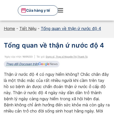
Skip
to
Cửa hàng y tế
content
Home
-
Tiết Niệu
-
Tổng quan về thận ứ nước độ 4
Tổng quan về thận ứ nước độ 4
Ngày cập nhật:
18/05/23
Tác giả:
Dược sĩ, Thạc sĩ Nguyễn Thị Thanh Tú
Theo dõi Docosan trên
Thận ứ nước độ 4 có nguy hiểm không? Chắc chắn đây
là một thắc mắc của rất nhiều người khi cầm trên tay
hồ sơ bệnh án được chẩn đoán thận ứ nước ở cấp độ
này. Thận ứ nước độ 4 ngày này dần dần trở thành
bệnh lý ngày càng nguy hiểm trong xã hội hiện đại.
Bệnh không chỉ ảnh hưởng đến sức khỏe mà còn gây ra
nhiều cản trở cho đời sống sinh hoạt hằng ngày. Mời