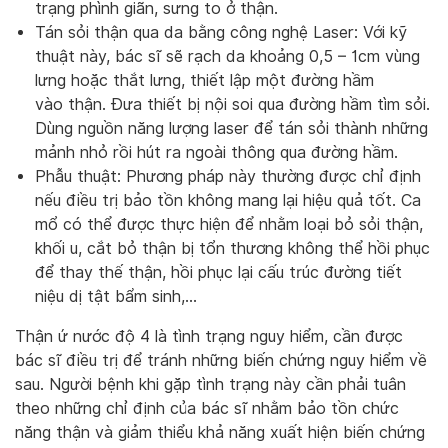
trạng phình giãn, sưng to ở thận.
Tán sỏi thận qua da bằng công nghệ Laser: Với kỹ
thuật này, bác sĩ sẽ rạch da khoảng 0,5 – 1cm vùng
lưng hoặc thắt lưng, thiết lập một đường hầm
vào thận. Đưa thiết bị nội soi qua đường hầm tìm sỏi.
Dùng nguồn năng lượng laser để tán sỏi thành những
mảnh nhỏ rồi hút ra ngoài thông qua đường hầm.
Phẫu thuật: Phương pháp này thường được chỉ định
nếu điều trị bảo tồn không mang lại hiệu quả tốt. Ca
mổ có thể được thực hiện để nhằm loại bỏ sỏi thận,
khối u, cắt bỏ thận bị tổn thương không thể hồi phục
để thay thế thận, hồi phục lại cấu trúc đường tiết
niệu dị tật bẩm sinh,…
Thận ứ nước độ 4 là tình trạng nguy hiểm, cần được
bác sĩ điều trị để tránh những biến chứng nguy hiểm về
sau. Người bệnh khi gặp tình trạng này cần phải tuân
theo những chỉ định của bác sĩ nhằm bảo tồn chức
năng thận và giảm thiểu khả năng xuất hiện biến chứng