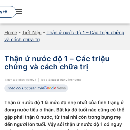
Skip
to
y tế
content
Home
-
Tiết Niệu
-
Thận ứ nước độ 1 – Các triệu chứng
và cách chữa trị
Thận ứ nước độ 1 – Các triệu
chứng và cách chữa trị
Ngày cập nhật:
17/10/24
Tác giả:
Bác sĩ Trần Diễm Hương
Theo dõi Docosan trên
Thận ứ nước độ 1 là mức độ nhẹ nhất của tình trạng ứ
đọng nước tiểu ở thận. Bất kỳ độ tuổi nào cũng có thể
gặp phải thận ứ nước, từ thai nhi còn trong bụng mẹ
đến người lớn tuổi. Vậy sỏi thận ứ nước độ 1 có nguy