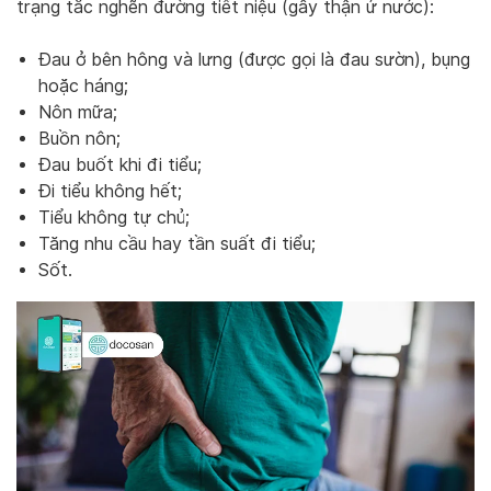
trạng tắc nghẽn đường tiết niệu (gây thận ứ nước):
Đau ở bên hông và lưng (được gọi là đau sườn), bụng
hoặc háng;
Nôn mữa;
Buồn nôn;
Đau buốt khi đi tiểu;
Đi tiểu không hết;
Tiểu không tự chủ;
Tăng nhu cầu hay tần suất đi tiểu;
Sốt.