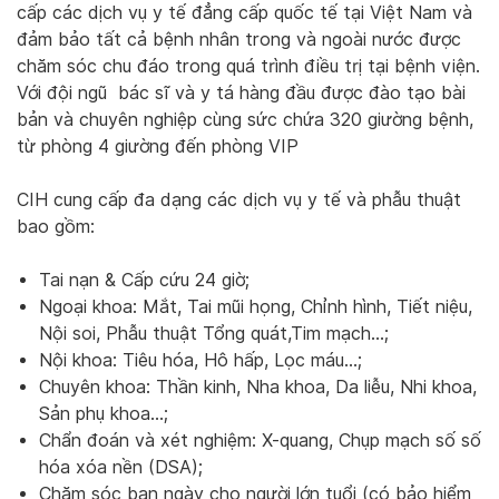
cấp các dịch vụ y tế đẳng cấp quốc tế tại Việt Nam và
đảm bảo tất cả bệnh nhân trong và ngoài nước được
chăm sóc chu đáo trong quá trình điều trị tại bệnh viện.
Với đội ngũ bác sĩ và y tá hàng đầu được đào tạo bài
bản và chuyên nghiệp cùng sức chứa 320 giường bệnh,
từ phòng 4 giường đến phòng VIP
CIH cung cấp đa dạng các dịch vụ y tế và phẫu thuật
bao gồm:
Tai nạn & Cấp cứu 24 giờ;
Ngoại khoa: Mắt, Tai mũi họng, Chỉnh hình, Tiết niệu,
Nội soi, Phẫu thuật Tổng quát,Tim mạch…;
Nội khoa: Tiêu hóa, Hô hấp, Lọc máu…;
Chuyên khoa: Thần kinh, Nha khoa, Da liễu, Nhi khoa,
Sản phụ khoa…;
Chẩn đoán và xét nghiệm: X-quang, Chụp mạch số số
hóa xóa nền (DSA);
Chăm sóc ban ngày cho người lớn tuổi (có bảo hiểm