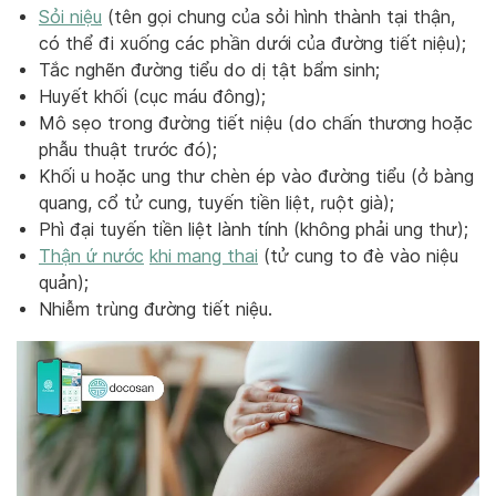
Sỏi niệu
(tên gọi chung của sỏi hình thành tại thận,
có thể đi xuống các phần dưới của đường tiết niệu);
Tắc nghẽn đường tiểu do dị tật bẩm sinh;
Huyết khối (cục máu đông);
Mô sẹo trong đường tiết niệu (do chấn thương hoặc
phẫu thuật trước đó);
Khối u hoặc ung thư chèn ép vào đường tiểu (ở bàng
quang, cổ tử cung, tuyến tiền liệt, ruột già);
Phì đại tuyến tiền liệt lành tính (không phải ung thư);
Thận ứ nước
khi mang thai
(tử cung to đè vào niệu
quản);
Nhiễm trùng đường tiết niệu.