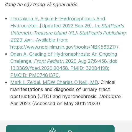
đáng tin cậy trong và ngoài nước.
Thotakura R, Anjum F. Hydronephrosis And
Hydroureter. [Updated 2022 Sep 26]. I
n: StatPearls
[Internet]. Treasure Island (FL): StatPearls Publishing;
2023 Jan-
. Available from:
https://www.ncbi.nlm.nih.gov/books/NBK563217/
Onen A. Grading of Hydronephrosis: An Ongoing
Challenge.
Front Pediatr
. 2020 Aug 27;8:458. doi:
10.3389/fped.2020.00458. PMID: 32984198;
PMCID: PMC7481370.
Mark L Zeidel, MDW Charles O’Neill, MD
. Clinical
manifestations and diagnosis of urinary tract
obstruction (UTO) and hydronephrosis.
Uptodate
.
Apr 2023 (Accessed on May 30th 2023)