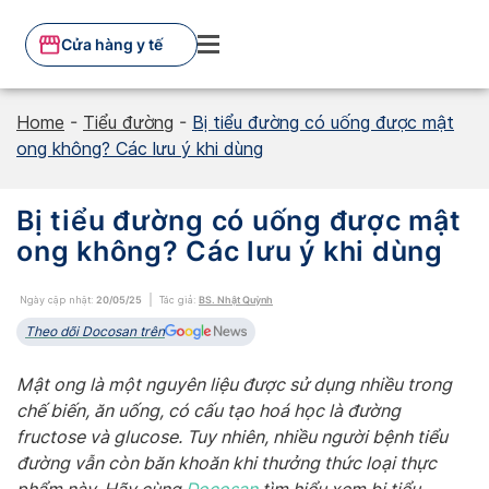
Skip
to
Cửa hàng y tế
content
Home
-
Tiểu đường
-
Bị tiểu đường có uống được mật
ong không? Các lưu ý khi dùng
Bị tiểu đường có uống được mật
ong không? Các lưu ý khi dùng
Ngày cập nhật:
20/05/25
Tác giả:
BS. Nhật Quỳnh
Theo dõi Docosan trên
Mật ong là một nguyên liệu được sử dụng nhiều trong
chế biến, ăn uống, có cấu tạo hoá học là đường
fructose và glucose. Tuy nhiên, nhiều người bệnh tiểu
đường vẫn còn băn khoăn khi thưởng thức loại thực