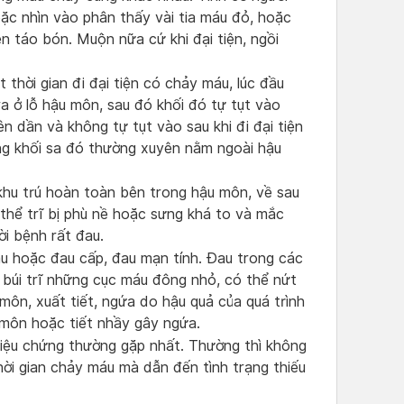
oặc nhìn vào phân thấy vài tia máu đỏ, hoặc
ện táo bón. Muộn nữa cứ khi đại tiện, ngồi
thời gian đi đại tiện có chảy máu, lúc đầu
 ra ở lỗ hậu môn, sau đó khối đó tự tụt vào
ên dần và không tự tụt vào sau khi đi đại tiện
ng khối sa đó thường xuyên nằm ngoài hậu
 khu trú hoàn toàn bên trong hậu môn, về sau
ó thể trĩ bị phù nề hoặc sưng khá to và mắc
i bệnh rất đau.
u hoặc đau cấp, đau mạn tính. Đau trong các
 búi trĩ những cục máu đông nhỏ, có thể nứt
môn, xuất tiết, ngứa do hậu quả của quá trình
môn hoặc tiết nhầy gây ngứa.
riệu chứng thường gặp nhất. Thường thì không
ời gian chảy máu mà dẫn đến tình trạng thiếu