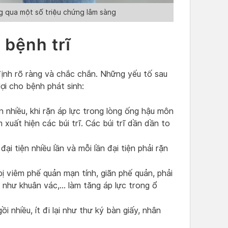
g qua một số triệu chứng lâm sàng
 bệnh trĩ
ịnh rõ ràng và chắc chắn. Những yếu tố sau
ợi cho bệnh phát sinh:
ặn nhiều, khi rặn áp lực trong lòng ống hậu môn
 xuất hiện các búi trĩ. Các búi trĩ dần dần to
đại tiện nhiều lần và mỗi lần đại tiện phải rặn
bị viêm phế quản mạn tính, giãn phế quản, phải
 như khuân vác,… làm tăng áp lực trong ổ
i nhiều, ít đi lại như thư ký bàn giấy, nhân