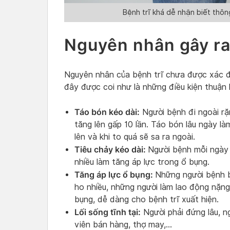
Bệnh trĩ khá dễ nhận biết thôn
Nguyên nhân gây ra
Nguyên nhân của bệnh trĩ chưa được xác đ
đây được coi như là những điều kiện thuận l
Táo bón kéo dài:
Người bệnh đi ngoài r
tăng lên gấp 10 lần. Táo bón lâu ngày làm
lên và khi to quá sẽ sa ra ngoài.
Tiêu chảy kéo dài:
Người bệnh mỗi ngày 
nhiều làm tăng áp lực trong ổ bụng.
Tăng áp lực ổ bụng:
Những người bệnh 
ho nhiều, những người làm lao động nặng
bụng, dễ dàng cho bệnh trĩ xuất hiện.
Lối sống tĩnh tại:
Người phải đứng lâu, ngồ
viên bán hàng, thợ may,…