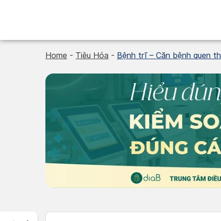
Skip
to
content
Home
-
Tiêu Hóa
-
Bệnh trĩ – Căn bệnh quen th