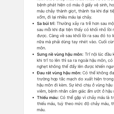
bệnh phát hiện có máu ở giấy vệ sinh, h
máu chảy thành giọt, thành tia khi đại ti
xổm, đi lại nhiều máu lại chảy.
Sa búi trĩ:
Thường xảy ra trễ hơn sau một 
sau mỗi khi đại tiện thấy có khối nhỏ lồi
được. Càng về sau khối lồi ra sau đó to l
nữa mà phải dùng tay nhét vào. Cuối cù
môn.
Sưng nề vùng hậu môn:
Trĩ nội lúc đầu
khi trĩ to lên thì sa ra ngoài hậu môn, c
nghẹt không thể đẩy lên được khiến ngườ
Đau rát vùng hậu môn:
Có thể không đa
trường hợp tắc mạch do xuất hiện trong
hậu môn đi kèm. Sự khó chịu ở vùng hậu 
viêm, bệnh nhân cảm giác ẩm ướt ở hậu 
Thiếu máu:
Có thể gặp vì chảy máu là t
thiếu máu, tuỳ theo mức độ chảy máu, th
máu.