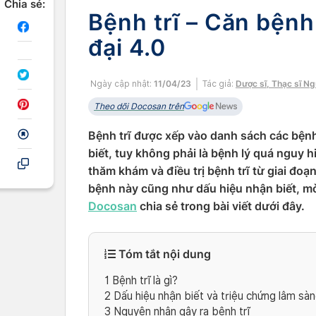
Chia sẻ:
Bệnh trĩ – Căn bệnh
đại 4.0
Ngày cập nhật:
11/04/23
Tác giả:
Dược sĩ, Thạc sĩ N
Theo dõi Docosan trên
Bệnh trĩ được xếp vào danh sách các bệnh 
biết, tuy không phải là bệnh lý quá nguy
thăm khám và điều trị bệnh trĩ từ giai đo
bệnh này cũng như dấu hiệu nhận biết, mờ
Docosan
chia sẻ trong bài viết dưới đây.
Tóm tắt nội dung
1
Bệnh trĩ là gì?
2
Dấu hiệu nhận biết và triệu chứng lâm sàn
3
Nguyên nhân gây ra bệnh trĩ