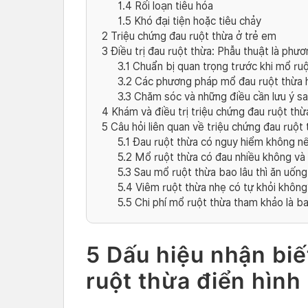
1.4
Rối loạn tiêu hóa
1.5
Khó đại tiện hoặc tiêu chảy
2
Triệu chứng đau ruột thừa ở trẻ em
3
Điều trị đau ruột thừa: Phẫu thuật là phươ
3.1
Chuẩn bị quan trọng trước khi mổ ruộ
3.2
Các phương pháp mổ đau ruột thừa h
3.3
Chăm sóc và những điều cần lưu ý sa
4
Khám và điều trị triệu chứng đau ruột th
5
Câu hỏi liên quan về triệu chứng đau ruột
5.1
Đau ruột thừa có nguy hiểm không nế
5.2
Mổ ruột thừa có đau nhiều không và 
5.3
Sau mổ ruột thừa bao lâu thì ăn uống
5.4
Viêm ruột thừa nhẹ có tự khỏi không
5.5
Chi phí mổ ruột thừa tham khảo là b
5 Dấu hiệu nhận biế
ruột thừa điển hình