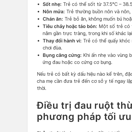
Sốt nhẹ:
Trẻ có thể sốt từ 37.5°C – 38.
Nôn mửa:
Trẻ thường buồn nôn và nôn, đ
Chán ăn:
Trẻ bỏ ăn, không muốn bú hoặc
Tiêu chảy hoặc táo bón:
Một số trẻ có t
nằm gần trực tràng, trong khi số khác lạ
Thay đổi hành vi:
Trẻ có thể quấy khóc 
chơi đùa.
Bụng căng cứng:
Khi ấn nhẹ vào vùng bụ
ứng đau hoặc co cứng cơ bụng.
Nếu trẻ có bất kỳ dấu hiệu nào kể trên, đặc
cha mẹ cần đưa trẻ đến cơ sở y tế ngay l
thời.
Điều trị đau ruột th
phương pháp tối ưu