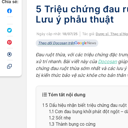
Chia sẻ:
5 Triệu chứng đau r
Lưu ý phẫu thuật
Ngày cập nhật:
18/07/25
Tác giả:
Dược sĩ, Thạc sĩ N
Theo dõi Docosan trên
Đau ruột thừa, với các triệu chứng đặc trưn
xử trí nhanh. Bài viết này của
Docosan
giúp 
chứng đau ruột thừa sớm nhất và các lưu ý 
bị kiến thức bảo vệ sức khỏe cho bản thân v
Tóm tắt nội dung
1
5 Dấu hiệu nhận biết triệu chứng đau ruột 
1.1
Cơn đau bụng khởi phát đột ngột – dấ
1.2
Sốt nhẹ
1.3
Thành bụng co cứng