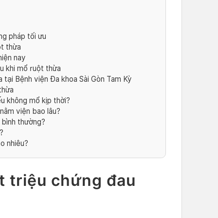
ng pháp tối ưu
t thừa
iện nay
u khi mổ ruột thừa
ừa tại Bệnh viện Đa khoa Sài Gòn Tam Kỳ
 thừa
u không mổ kịp thời?
nằm viện bao lâu?
 bình thường?
?
ao nhiêu?
t triệu chứng đau