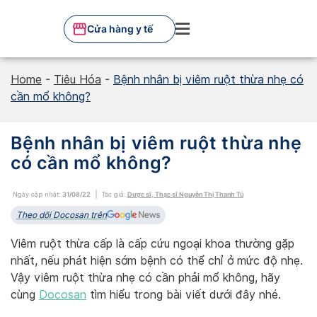
Skip
to
Cửa hàng y tế
content
Home
-
Tiêu Hóa
-
Bệnh nhân bị viêm ruột thừa nhẹ có
cần mổ không?
Bệnh nhân bị viêm ruột thừa nhẹ
có cần mổ không?
Ngày cập nhật:
31/08/22
Tác giả:
Dược sĩ, Thạc sĩ Nguyễn Thị Thanh Tú
Theo dõi Docosan trên
Viêm ruột thừa cấp là cấp cứu ngoại khoa thường gặp
nhất, nếu phát hiện sớm bệnh có thể chỉ ở mức độ nhẹ.
Vậy viêm ruột thừa nhẹ có cần phải mổ không, hãy
cùng
Docosan
tìm hiểu trong bài viết dưới đây nhé.