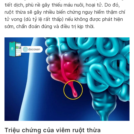
tiết dịch, phù nề gây thiếu máu nuôi, hoại tử. Do đó,
ruột thừa sẽ gây nhiều biến chứng nguy hiểm thậm chí
tử vong (dù tỷ lệ rất thấp) nếu không được phát hiện
sớm, chẩn đoán đúng và điều trị kịp thời.
Triệu chứng của viêm ruột thừa