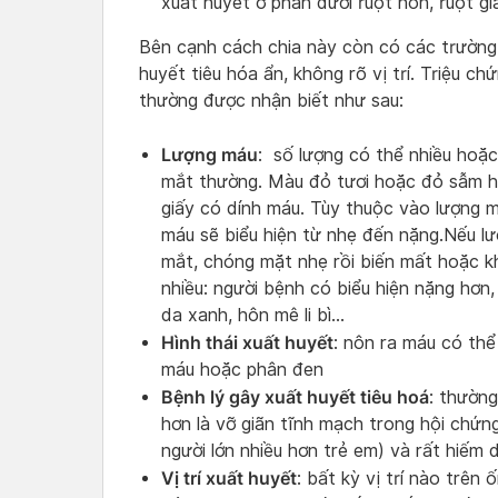
xuất huyết ở phần dưới ruột non, ruột g
Bên cạnh cách chia này còn có các trường 
huyết tiêu hóa ẩn, không rõ vị trí. Triệu c
thường được nhận biết như sau:
Lượng máu
: số lượng có thể nhiều hoặc
mắt thường. Màu đỏ tươi hoặc đỏ sẫm hay
giấy có dính máu. Tùy thuộc vào lượng m
máu sẽ biểu hiện từ nhẹ đến nặng.Nếu lư
mắt, chóng mặt nhẹ rồi biến mất hoặc k
nhiều: người bệnh có biểu hiện nặng hơn
da xanh, hôn mê li bì…
Hình thái xuất huyết
: nôn ra máu có thể
máu hoặc phân đen
Bệnh lý gây xuất huyết tiêu hoá
: thường
hơn là vỡ giãn tĩnh mạch trong hội chứn
người lớn nhiều hơn trẻ em) và rất hiếm 
Vị trí xuất huyết
: bất kỳ vị trí nào trên