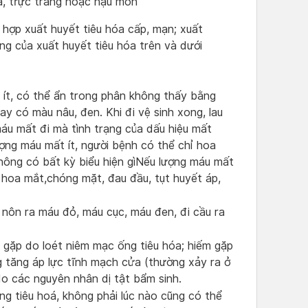
ià, trực tràng hoặc hậu môn
hợp xuất huyết tiêu hóa cấp, mạn; xuất
hứng của xuất huyết tiêu hóa trên và dưới
 ít, có thể ẩn trong phân không thấy bằng
 có màu nâu, đen. Khi đi vệ sinh xong, lau
áu mất đi mà tình trạng của dấu hiệu mất
ợng máu mất ít, người bệnh có thể chỉ hoa
hông có bất kỳ biểu hiện gìNếu lượng máu mất
, hoa mắt,chóng mặt, đau đầu, tụt huyết áp,
 nôn ra máu đỏ, máu cục, máu đen, đi cầu ra
 gặp do loét niêm mạc ống tiêu hóa; hiếm gặp
g tăng áp lực tĩnh mạch cửa (thường xảy ra ở
do các nguyên nhân dị tật bẩm sinh.
 ống tiêu hoá, không phải lúc nào cũng có thể