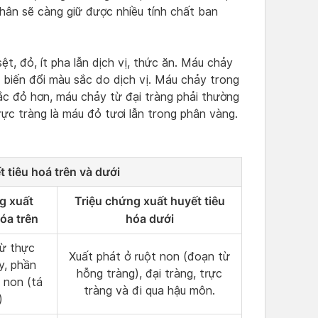
phân sẽ càng giữ được nhiều tính chất ban
, đỏ, ít pha lẫn dịch vị, thức ăn. Máu chảy
ị biến đổi màu sắc do dịch vị. Máu chảy trong
sắc đỏ hơn, máu chảy từ đại tràng phải thường
c tràng là máu đỏ tươi lẫn trong phân vàng.
t tiêu hoá trên và dưới
g xuất
Triệu chứng xuất huyết tiêu
hóa trên
hóa dưới
từ thực
Xuất phát ở ruột non (đoạn từ
y, phần
hỗng tràng), đại tràng, trực
 non (tá
tràng và đi qua hậu môn.
)