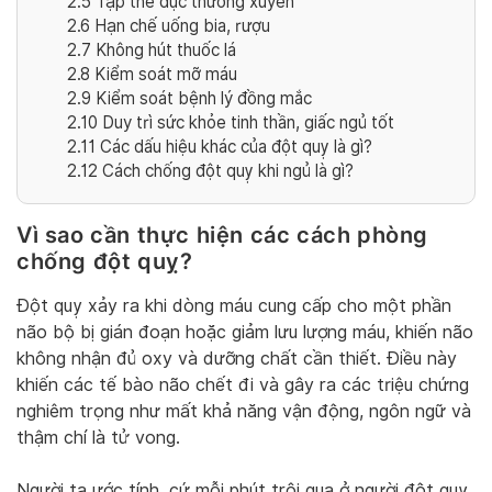
2.5
Tập thể dục thường xuyên
2.6
Hạn chế uống bia, rượu
2.7
Không hút thuốc lá
2.8
Kiểm soát mỡ máu
2.9
Kiểm soát bệnh lý đồng mắc
2.10
Duy trì sức khỏe tinh thần, giấc ngủ tốt
2.11
Các dấu hiệu khác của đột quỵ là gì?
2.12
Cách chống đột quỵ khi ngủ là gì?
Vì sao cần thực hiện các cách phòng
chống đột quỵ?
Đột quỵ xảy ra khi dòng máu cung cấp cho một phần
não bộ bị gián đoạn hoặc giảm
lưu lượng máu,
khiến não
không nhận đủ oxy và dưỡng chất cần thiết. Điều này
khiến các tế bào não chết đi và gây ra các triệu chứng
nghiêm trọng như mất khả năng vận động, ngôn ngữ và
thậm chí là tử vong.
Người ta ước tính, cứ mỗi phút trôi qua ở người đột quỵ,