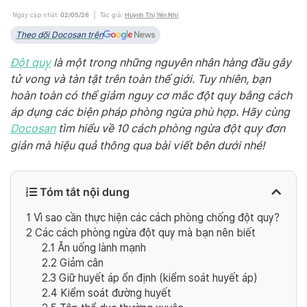
Ngày cập nhật:
02/05/26
Tác giả:
Huỳnh Thị Yến Nhi
Theo dõi Docosan trên
Đột quỵ
là một trong những nguyên nhân hàng đầu gây
tử vong và tàn tật trên toàn thế giới. Tuy nhiên, bạn
hoàn toàn có thể giảm nguy cơ mắc đột quỵ bằng cách
áp dụng các biện pháp phòng ngừa
phù hợp.
Hãy cùng
Docosan
tìm hiểu về 10 cách phòng ngừa đột quỵ đơn
giản mà hiệu quả thông qua bài viết bên dưới nhé!
Tóm tắt nội dung
1
Vì sao cần thực hiện các cách phòng chống đột quỵ?
2
Các cách phòng ngừa đột quỵ mà bạn nên biết
2.1
Ăn uống lành mạnh
2.2
Giảm cân
2.3
Giữ huyết áp ổn định (kiểm soát huyết áp)
2.4
Kiểm soát đường huyết