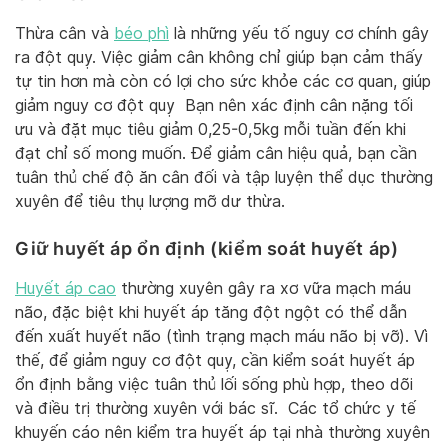
Thừa cân và
béo phì
là những yếu tố nguy cơ chính gây
ra đột quỵ. Việc giảm cân không chỉ giúp bạn cảm thấy
tự tin hơn mà còn có lợi cho sức khỏe
các cơ quan, giúp
giảm nguy cơ đột quỵ
Bạn nên xác định cân nặng tối
ưu và đặt mục tiêu giảm 0,25-0,5kg mỗi tuần đến khi
đạt chỉ số mong muốn. Để giảm cân hiệu quả, bạn cần
tuân thủ chế độ ăn cân đối và tập luyện thể dục thường
xuyên để tiêu thụ lượng mỡ dư thừa.
Giữ huyết áp ổn định
(kiểm soát huyết áp)
Huyết áp cao
thường xuyên gây ra xơ vữa mạch máu
não, đặc biệt khi huyết áp tăng đột ngột có thể dẫn
đến xuất huyết não (tình trạng mạch máu não bị vỡ). Vì
thế, để giảm nguy cơ đột quỵ, cần kiểm soát huyết áp
ổn định bằng việc tuân thủ lối sống phù hợp, theo dõi
và điều trị thường xuyên với bác sĩ.
Các tổ chức y tế
khuyến cáo nên kiểm tra huyết áp tại nhà thường xuyên