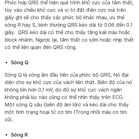
Phức hợp QRS thể hiện quá trình khử cực của tâm thất,
tùy vào chiều khử cực và vị trí đặt điện cực mà trên
giấy ghi sẽ cho thấy các phức bộ khác nhau, ưu thế
sóng R hay S, bình thường QRS kéo dài từ 0.06 đến 0.1
giây. QRS kéo dài có thể cho thấy tăng kali máu hoặc
block nhánh. Ngược lại, tâm thất co sớm hoặc nhịp thất
có thể liên quan đến QRS rộng.
Sóng Q
Sóng Q là sóng âm đầu tiên của phức bộ QRS, Nó đại
diện cho sự khử cực của vách liên thất. Biên độ của nó
không lớn hơn 0,1 mV, do đó sự khử cực vách ngăn
không phải lúc nào cũng có thể nhìn thấy trên ECG.
Một sóng Q sâu (biên độ âm lớn) và kéo dài cho thấy
một tình trạng hoại tử cơ tim (Trong nhồi máu cơ tim
cũ).
Sóng R