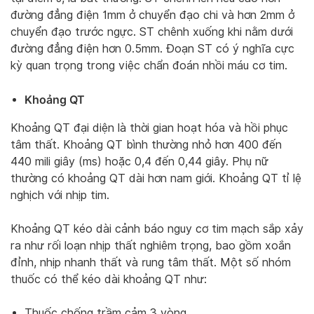
đường đẳng điện 1mm ở chuyển đạo chi và hơn 2mm ở
chuyển đạo trước ngực. ST chênh xuống khi nằm dưới
đường đẳng điện hơn 0.5mm. Đoạn ST có ý nghĩa cực
kỳ quan trọng trong việc chẩn đoán nhồi máu cơ tim.
Khoảng QT
Khoảng QT đại diện là thời gian hoạt hóa và hồi phục
tâm thất. Khoảng QT bình thường nhỏ hơn 400 đến
440 mili giây (ms) hoặc 0,4 đến 0,44 giây. Phụ nữ
thường có khoảng QT dài hơn nam giới. Khoảng QT tỉ lệ
nghịch với nhịp tim.
Khoảng QT kéo dài cảnh báo nguy cơ tim mạch sắp xảy
ra như rối loạn nhịp thất nghiêm trọng, bao gồm xoắn
đỉnh, nhịp nhanh thất và rung tâm thất. Một số nhóm
thuốc có thể kéo dài khoảng QT như:
Thuốc chống trầm cảm 3 vòng