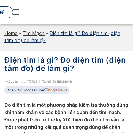
Skip
to
tế
content
Home
-
Tim Mạch
-
Điện tim là gì? Đo điện tim (điện
tâm đồ) để làm gì?
Điện tim là gì? Đo điện tim (điện
tâm đồ) để làm gì?
Ngày cập nhật:
17/07/25
Tác giả:
Tài Nữ Linh Hảo
Theo dõi Docosan trên
Đo điện tim là một phương pháp kiểm tra thường dùng
khi thăm khám về các bệnh liên quan đến tim mạch.
Được phát triển từ thế kỷ XIX, hiện đo điện tim vẫn là
một trong những kết quả quan trọng dùng để chẩn