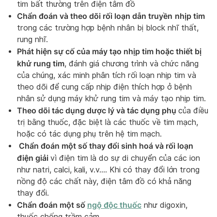
tim bất thường trên điện tâm đồ
Chẩn đoán và theo dõi rối loạn dẫn truyền
nhịp tim
trong các trường hợp bệnh nhân bị block nhĩ thất,
rung nhĩ.
Phát hiện sự cố của máy tạo nhịp tim hoặc thiết bị
khử rung tim
, đánh giá chương trình và chức năng
của chúng, xác minh phân tích rối loạn nhịp tim và
theo dõi để cung cấp nhịp điện thích hợp ở bệnh
nhân sử dụng máy khử rung tim và máy tạo nhịp tim.
Theo dõi tác dụng dược lý và tác dụng phụ
của điều
trị bằng thuốc, đặc biệt là các thuốc về tim mạch,
hoặc có tác dụng phụ trên hệ tim mạch.
Chẩn đoán một số thay đổi sinh hoá và rối loạn
điện giải
vì điện tim là do sự di chuyển của các ion
như natri, calci, kali, v.v…. Khi có thay đổi lớn trong
nồng độ các chất này, điện tâm đồ có khả năng
thay đổi.
Chẩn đoán một số
ngộ độc thuốc
như digoxin,
thuốc chống trầm cảm,…