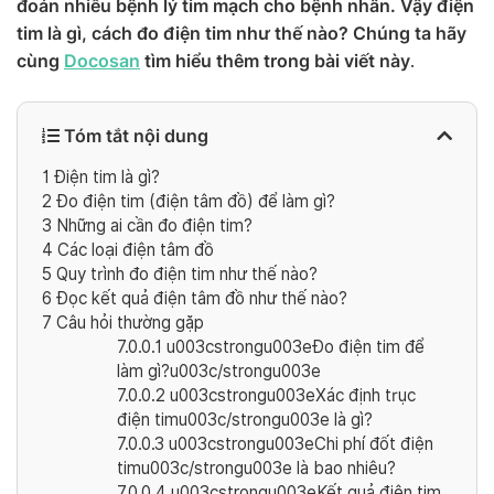
đoán nhiều bệnh lý tim mạch cho bệnh nhân. Vậy điện
tim là gì, cách đo điện tim như thế nào? Chúng ta hãy
cùng
Docosan
tìm hiểu thêm trong bài viết này
.
Tóm tắt nội dung
1
Điện tim là gì?
2
Đo điện tim (điện tâm đồ) để làm gì?
3
Những ai cần đo điện tim?
4
Các loại điện tâm đồ
5
Quy trình đo điện tim như thế nào?
6
Đọc kết quả điện tâm đồ như thế nào?
7
Câu hỏi thường gặp
7.0.0.1
u003cstrongu003eĐo điện tim để
làm gì?u003c/strongu003e
7.0.0.2
u003cstrongu003eXác định trục
điện timu003c/strongu003e là gì?
7.0.0.3
u003cstrongu003eChi phí đốt điện
timu003c/strongu003e là bao nhiêu?
7.0.0.4
u003cstrongu003eKết quả điện tim