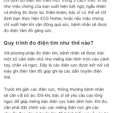
chỉ định đo điện tim theo một trong 3 cách trên. Ví dụ
như triệu chứng của bạn xuất hiện bất ngờ, ngẫu nhiên
và không đo được lúc thăm khám, bác sĩ có thể sẽ chỉ
định bạn thực hiện ECG Holter, hoặc nếu triệu chứng
chỉ xuất hiện khi vận động quá sức, bệnh nhân sẽ được
đo điện tâm đồ gắng sức.
Quy trình đo điện tim như thế nào?
Với phương pháp đo điện tim, bệnh nhân sẽ được dán
một số cảm biến nhỏ như miếng dán hình tròn vào cánh
tay, chân và ngực. Đây là các điện cực được kết nối với
máy ghi điện tâm đồ giúp ghi lại các dẫn truyền điện
thế.
Trước khi gắn các điện cực, thông thường bệnh nhân
sẽ cần cởi bỏ áo. Đôi khi, bác sĩ sẽ yêu cầu cạo lông
ngực để giúp miếng dán điện cực bám dính hơn. Khi đo,
cần phải đặt chính xác các miếng điện cực ghi các