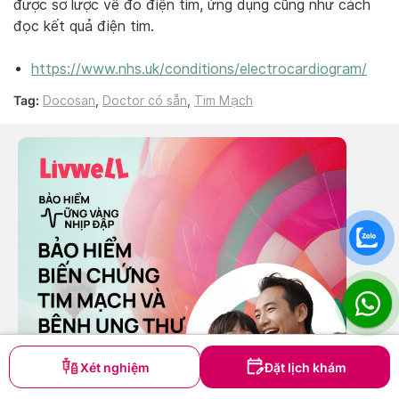
được sơ lược về đo điện tim, ứng dụng cũng như cách
đọc kết quả điện tim.
https://www.nhs.uk/conditions/electrocardiogram/
Tag:
Docosan
,
Doctor có sẵn
,
Tim Mạch
Xét nghiệm
Đặt lịch khám