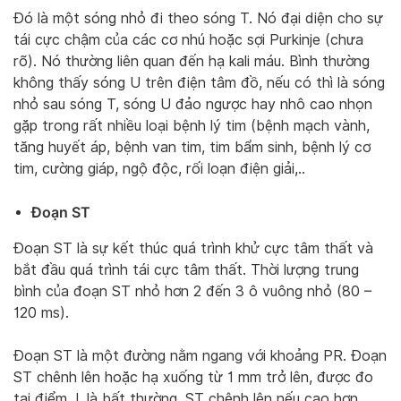
Đó là một sóng nhỏ đi theo sóng T. Nó đại diện cho sự
tái cực chậm của các cơ nhú hoặc sợi Purkinje (chưa
rõ). Nó thường liên quan đến hạ kali máu. Bình thường
không thấy sóng U trên điện tâm đồ, nếu có thì là sóng
nhỏ sau sóng T, sóng U đảo ngược hay nhô cao nhọn
gặp trong rất nhiều loại bệnh lý tim (bệnh mạch vành,
tăng huyết áp, bệnh van tim, tim bẩm sinh, bệnh lý cơ
tim, cường giáp, ngộ độc, rối loạn điện giải,..
Đoạn ST
Đoạn ST là sự kết thúc quá trình khử cực tâm thất và
bắt đầu quá trình tái cực tâm thất. Thời lượng trung
bình của đoạn ST nhỏ hơn 2 đến 3 ô vuông nhỏ (80 –
120 ms).
Đoạn ST là một đường nằm ngang với khoảng PR. Đoạn
ST chênh lên hoặc hạ xuống từ 1 mm trở lên, được đo
tại điểm J, là bất thường. ST chênh lên nếu cao hơn