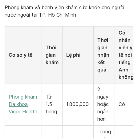
Phòng khám và bệnh viện khám sức khỏe cho người
nước ngoài tại TP. Hồ Chí Minh
Có
Thời
nhân
Thời
gian
viên y
Cơ sở y tế
gian
Lệ phí
nhận
tế nói
khám
kết
tiếng
quả
Anh
không?
2
Phòng khám
Từ
ngày
Đa khoa
1.5
1,800,000
hoặc
Có
Vigor Health
tiếng
ngắn
hơn
Trong