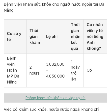
Bệnh viện khám sức khỏe cho người nước ngoài tại Đà
Nẵng
Thời
Có nhân
Thời
gian
viên y tế
Cơ sở y
gian
Lệ phí
nhận
nói tiếng
tế
khám
kết
Anh
quả
không?
Bệnh
1
viện
3,632,000
2
ngày
Hoàn
–
Có
hours
trở
Mỹ Đà
4,050,000
lên
Nẵng
Phòng khám sức khỏe xin việc uy tín
Việc có khám sức khỏe, người nước ngoài không chỉ