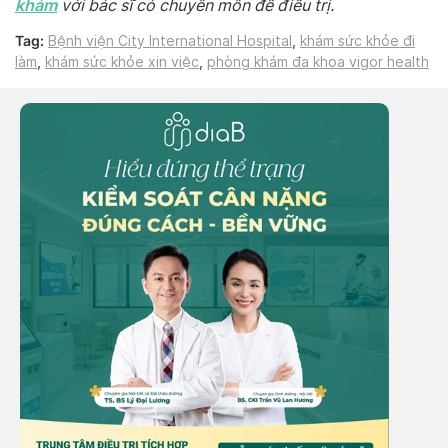
khám
với bác sĩ có chuyên môn để điều trị.
Tag:
Bệnh viện City International Hospital
,
khám sức khỏe đi
làm
,
khám sức khỏe xin việc
,
phòng khám đa khoa vigor health