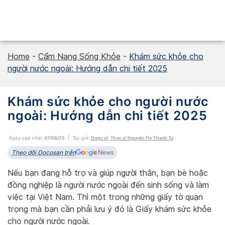
Skip
to
content
Home
-
Cẩm Nang Sống Khỏe
-
Khám sức khỏe cho
người nước ngoài: Hướng dẫn chi tiết 2025
Khám sức khỏe cho người nước
ngoài: Hướng dẫn chi tiết 2025
Ngày cập nhật:
07/08/25
Tác giả:
Dược sĩ, Thạc sĩ Nguyễn Thị Thanh Tú
Theo dõi Docosan trên
Nếu bạn đang hỗ trợ và giúp người thân, bạn bè hoặc
đồng nghiệp là người nước ngoài đến sinh sống và làm
việc tại Việt Nam. Thì một trong những giấy tờ quạn
trọng mà bạn cần phải lưu ý đó là Giấy khám sức khỏe
cho người nước ngoài.