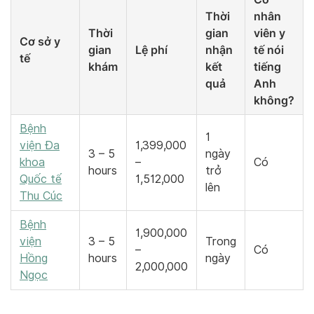
Thời
nhân
Thời
gian
viên y
Cơ sở y
gian
Lệ phí
nhận
tế nói
tế
khám
kết
tiếng
quả
Anh
không?
Bệnh
1
viện Đa
1,399,000
3 – 5
ngày
khoa
–
Có
hours
trở
Quốc tế
1,512,000
lên
Thu Cúc
Bệnh
1,900,000
viện
3 – 5
Trong
–
Có
Hồng
hours
ngày
2,000,000
Ngọc