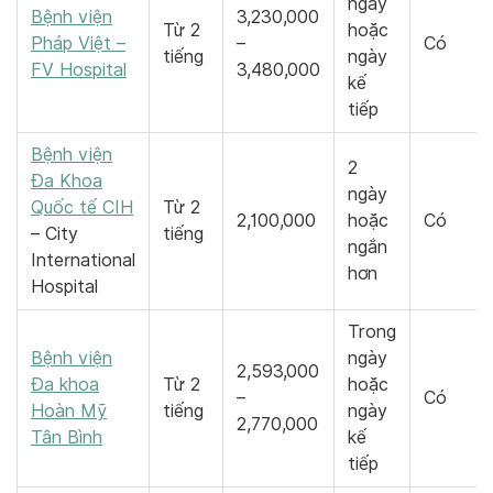
ngày
Bệnh viện
3,230,000
Từ 2
hoặc
Pháp Việt –
–
Có
tiếng
ngày
FV Hospital
3,480,000
kế
tiếp
Bệnh viện
2
Đa Khoa
ngày
Quốc tế CIH
Từ 2
2,100,000
hoặc
Có
– City
tiếng
ngắn
International
hơn
Hospital
Trong
Bệnh viện
ngày
2,593,000
Đa khoa
Từ 2
hoặc
–
Có
Hoàn Mỹ
tiếng
ngày
2,770,000
Tân Bình
kế
tiếp