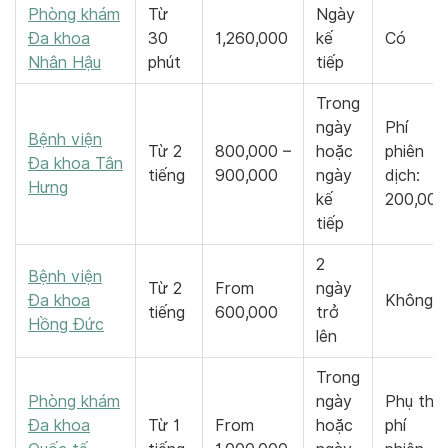
Phòng khám
Từ
Ngày
Đa khoa
30
1,260,000
kế
Có
Nhân Hậu
phút
tiếp
Trong
ngày
Phí
Bệnh viện
Từ 2
800,000 –
hoặc
phiên
Đa khoa Tân
tiếng
900,000
ngày
dịch:
Hưng
kế
200,000
tiếp
2
Bệnh viện
Từ 2
From
ngày
Đa khoa
Không
tiếng
600,000
trở
Hồng Đức
lên
Trong
Phòng khám
ngày
Phụ thu
Đa khoa
Từ 1
From
hoặc
phí