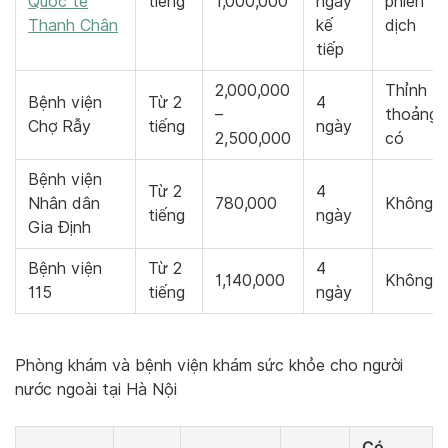
Quốc tế
tiếng
1,000,000
ngày
phiên
Thanh Chân
kế
dịch
tiếp
2,000,000
Thỉnh
Bệnh viện
Từ 2
4
–
thoảng
Chợ Rẫy
tiếng
ngày
2,500,000
có
Bệnh viện
Từ 2
4
Nhân dân
780,000
Không
tiếng
ngày
Gia Định
Bệnh viện
Từ 2
4
1,140,000
Không
115
tiếng
ngày
Phòng khám và bệnh viện khám sức khỏe cho người
nước ngoài tại Hà Nội
Có