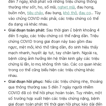
đến 7 ngày, khởi phát với những triệu chứng thông
thường như sốt, ho, sổ mũi,
nghẹt mũi
, đau họng,
buồn nôn,
tiêu chảy
, đau bụng,
khó thở
,
đau cơ
… Tùy
vào chủng COVID mắc phải, các triệu chứng có thể
đa dạng và khác nhau.
Giai đoạn toàn phát:
Sau thời gian ủ bệnh khoảng 4
đến 5 ngày, các triệu chứng có thể nặng dần. Triệu
chứng COVID trong giai đoạn này bao gồm đau
ngực, mệt mỏi, khó thở tăng dần, đo sinh hiệu thấy
mạch nhanh, huyết áp tụt, tay chân lạnh. Ngoài ra,
bệnh cũng ảnh hưởng lên hệ thần kinh gây các triệu
chứng lú lẫn, lơ mơ, không tỉnh táo. Các cơ quan khác
trong cơ thể cũng biểu hiện các triệu chứng khác
nhau.
Giai đoạn hồi phục:
Nếu các triệu chứng nhẹ, thoáng
qua thông thường sau 5 đến 7 ngày người nhiễm
COVID đã có thể hồi phục hoàn toàn. Tuy nhiên, một
số trường hợp xuất hiện các triệu chứng nặng, bệnh
giai đoạn toàn phát thì thời gian hồi phục kéo dài đến