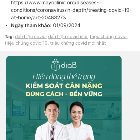
https://www.mayoclinic.org/diseases-
conditions/coronavirus/in-depth/treating-covid-19-
at-home/art-20483273
Ngày tham khảo:
01/09/2024
Tag:
dấu hiệu covid
,
dấu hiệu covid mới
,
triệu chứng covid
,
triệu chứng covid 19
,
triệu chứng covid mới nhất