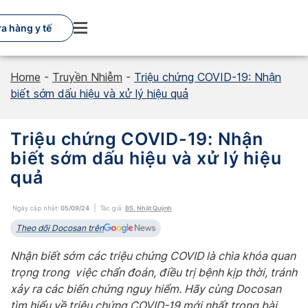
Skip
to
a hàng y tế
content
Home
-
Truyền Nhiễm
-
Triệu chứng COVID-19: Nhận
biết sớm dấu hiệu và xử lý hiệu quả
Triệu chứng COVID-19: Nhận
biết sớm dấu hiệu và xử lý hiệu
quả
Ngày cập nhật:
05/09/24
Tác giả:
BS. Nhật Quỳnh
Theo dõi Docosan trên
Nhận biết sớm các triệu chứng COVID là chìa khóa quan
trọng trong việc chẩn đoán, điều trị bệnh kịp thời, tránh
xảy ra các biến chứng nguy hiểm. Hãy cùng Docosan
tìm hiểu về triệu chứng COVID-19 mới nhất trong bài