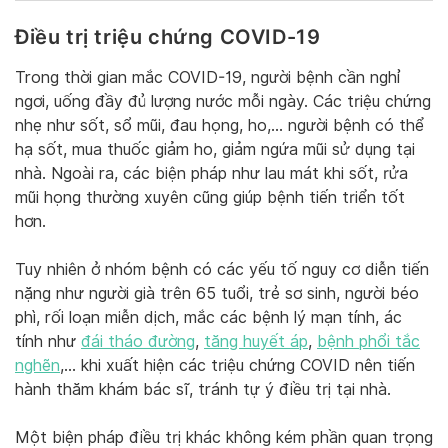
Điều trị triệu chứng COVID-19
Trong thời gian mắc COVID-19, người bệnh cần nghỉ
ngơi, uống đầy đủ lượng nước mỗi ngày. Các triệu chứng
nhẹ như sốt, sổ mũi, đau họng, ho,… người bệnh có thể
hạ sốt, mua thuốc giảm ho, giảm ngứa mũi sử dụng tại
nhà. Ngoài ra, các biện pháp như lau mát khi sốt, rửa
mũi họng thường xuyên cũng giúp bệnh tiến triển tốt
hơn.
Tuy nhiên ở nhóm bệnh có các yếu tố nguy cơ diễn tiến
nặng như người già trên 65 tuổi, trẻ sơ sinh, người béo
phì, rối loạn miễn dịch, mắc các bệnh lý mạn tính, ác
tính như
đái tháo đường
,
tăng huyết áp
,
bệnh phổi tắc
nghẽn
,… khi xuất hiện các triệu chứng COVID nên tiến
hành thăm khám bác sĩ, tránh tự ý điều trị tại nhà.
Một biện pháp điều trị khác không kém phần quan trọng