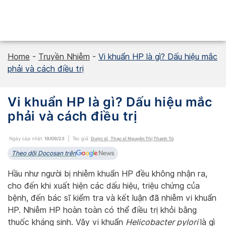
Skip
to
content
Home
-
Truyền Nhiễm
-
Vi khuẩn HP là gì? Dấu hiệu mắc
phải và cách điều trị
Vi khuẩn HP là gì? Dấu hiệu mắc
phải và cách điều trị
Ngày cập nhật:
19/09/23
Tác giả:
Dược sĩ, Thạc sĩ Nguyễn Thị Thanh Tú
Theo dõi Docosan trên
Hầu như người bị nhiễm khuẩn HP đều không nhận ra,
cho đến khi xuất hiện các dấu hiệu, triệu chứng của
bệnh, đến bác sĩ kiểm tra và kết luận đã nhiễm vi khuẩn
HP. Nhiễm HP hoàn toàn có thể điều trị khỏi bằng
thuốc kháng sinh. Vậy vi khuẩn
Helicobacter pylori
là gì