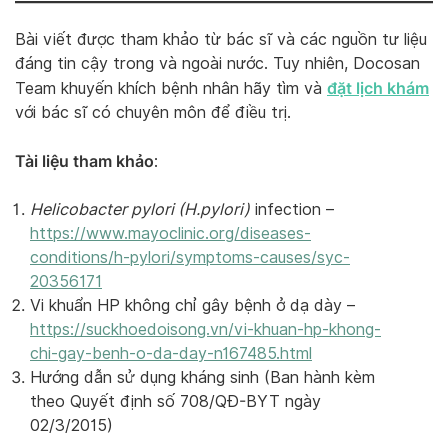
Bài viết được tham khảo từ bác sĩ và các nguồn tư liệu
đáng tin cậy trong và ngoài nước. Tuy nhiên, Docosan
đặt lịch khám
Team khuyến khích bệnh nhân hãy tìm và
với bác sĩ có chuyên môn để điều trị.
Tài liệu tham khảo
:
Helicobacter pylori (H.pylori)
infection –
https://www.mayoclinic.org/diseases-
conditions/h-pylori/symptoms-causes/syc-
20356171
Vi khuẩn HP không chỉ gây bệnh ở dạ dày –
https://suckhoedoisong.vn/vi-khuan-hp-khong-
chi-gay-benh-o-da-day-n167485.html
Hướng dẫn sử dụng kháng sinh (Ban hành kèm
theo Quyết định số 708/QĐ-BYT ngày
02/3/2015)