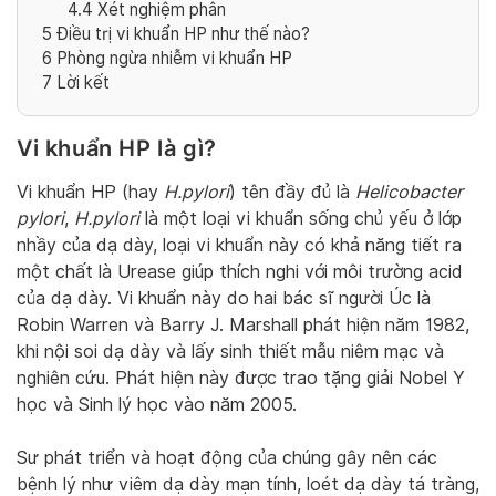
4.4
Xét nghiệm phân
5
Điều trị vi khuẩn HP như thế nào?
6
Phòng ngừa nhiễm vi khuẩn HP
7
Lời kết
Vi khuẩn
HP
là gì?
Vi khuẩn HP (hay
H.pylori
) tên đầy đủ là
Helicobacter
pylori
,
H.pylori
là một loại vi khuẩn sống chủ yếu ở lớp
nhầy của dạ dày, loại vi khuẩn này có khả năng tiết ra
một chất là Urease giúp thích nghi với môi trường acid
của dạ dày. Vi khuẩn này do
hai bác sĩ người Úc là
Robin Warren và Barry J. Marshall phát hiện năm 1982,
khi nội soi dạ dày và lấy sinh thiết mẫu niêm mạc và
nghiên cứu. Phát hiện này được trao tặng giải Nobel Y
học và Sinh lý học vào năm 2005.
Sư phát triển và hoạt động của chúng gây nên các
bệnh lý như viêm dạ dày mạn tính, loét dạ dày tá tràng,