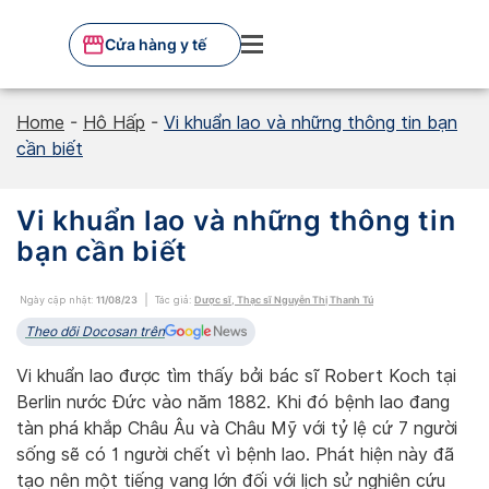
Skip
to
Cửa hàng y tế
content
Home
-
Hô Hấp
-
Vi khuẩn lao và những thông tin bạn
cần biết
Vi khuẩn lao và những thông tin
bạn cần biết
Ngày cập nhật:
11/08/23
Tác giả:
Dược sĩ, Thạc sĩ Nguyễn Thị Thanh Tú
Theo dõi Docosan trên
Vi khuẩn lao được tìm thấy bởi bác sĩ Robert Koch tại
Berlin nước Đức vào năm 1882. Khi đó bệnh lao đang
tàn phá khắp Châu Âu và Châu Mỹ với tỷ lệ cứ 7 người
sống sẽ có 1 người chết vì bệnh lao. Phát hiện này đã
tạo nên một tiếng vang lớn đối với lịch sử nghiên cứu