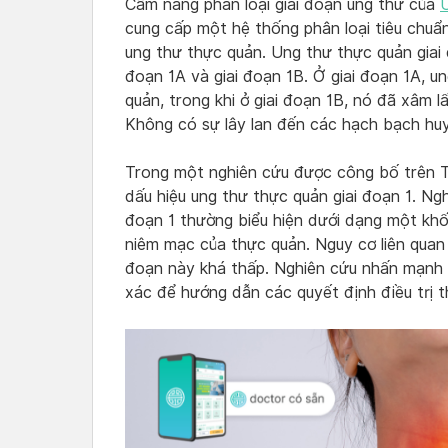
Cẩm nang phân loại giai đoạn ung thư của
cung cấp một hệ thống phân loại tiêu chuẩn
ung thư thực quản. Ung thư thực quản giai đ
đoạn 1A và giai đoạn 1B. Ở giai đoạn 1A, un
quản, trong khi ở giai đoạn 1B, nó đã xâm l
Không có sự lây lan đến các hạch bạch huyế
Trong một nghiên cứu được công bố trên T
dấu hiệu ung thư thực quản giai đoạn 1. Ng
đoạn 1 thường biểu hiện dưới dạng một khối
niêm mạc của thực quản. Nguy cơ liên quan 
đoạn này khá thấp. Nghiên cứu nhấn mạnh 
xác để hướng dẫn các quyết định điều trị t