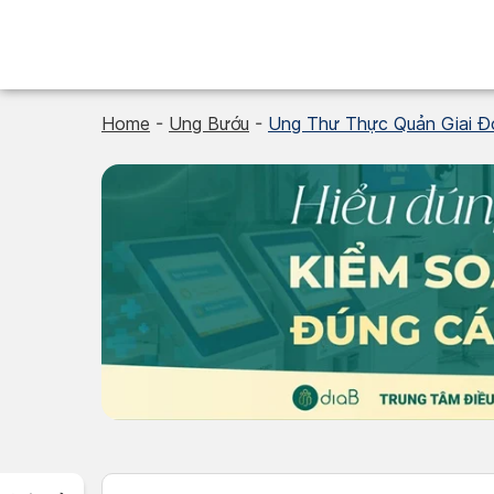
Skip
to
content
Home
-
Ung Bướu
-
Ung Thư Thực Quản Giai Đo