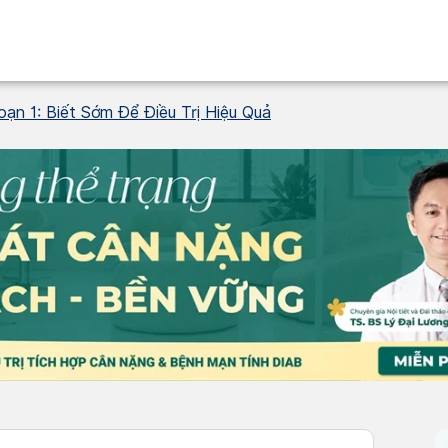
ạn 1: Biết Sớm Để Điều Trị Hiệu Quả