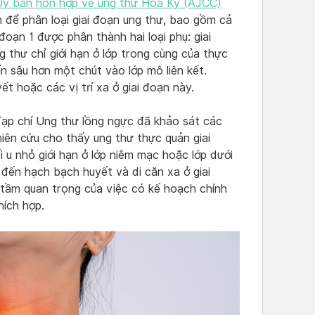
Ủy ban hỗn hợp về ung thư Hoa Kỳ (AJCC)
 để phân loại giai đoạn ung thư, bao gồm cả
oạn 1 được phân thành hai loại phụ: giai
g thư chỉ giới hạn ở lớp trong cùng của thực
ấn sâu hơn một chút vào lớp mô liên kết.
t hoặc các vị trí xa ở giai đoạn này.
ạp chí Ung thư lồng ngực đã khảo sát các
hiên cứu cho thấy ung thư thực quản giai
 u nhỏ giới hạn ở lớp niêm mạc hoặc lớp dưới
đến hạch bạch huyết và di căn xa ở giai
tầm quan trọng của việc có kế hoạch chính
hích hợp.