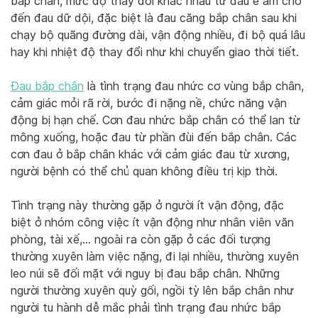
bắp chân, mức độ thay đổi khác nhau từ đau ê ẩm cho
đến đau dữ dội, đặc biệt là đau căng bắp chân sau khi
chạy bộ quãng đường dài, vận động nhiều, đi bộ quá lâu
hay khi nhiệt độ thay đổi như khi chuyển giao thời tiết.
Đau bắp chân
là tình trạng đau nhức cơ vùng bắp chân,
cảm giác mỏi rã rời, bước đi nặng nề, chức năng vận
động bị hạn chế. Cơn đau nhức bắp chân có thể lan từ
mông xuống, hoặc đau từ phần đùi đến bắp chân. Các
cơn đau ở bắp chân khác với cảm giác đau từ xương,
người bệnh có thể chủ quan không điều trị kịp thời.
Tình trạng này thường gặp ở người ít vận động, đặc
biệt ở nhóm công việc ít vận động như nhân viên văn
phòng, tài xế,… ngoài ra còn gặp ở các đối tượng
thường xuyên làm việc nặng, đi lại nhiều, thường xuyên
leo núi sẽ đối mặt với nguy bị đau bắp chân. Những
người thường xuyên quỳ gối, ngồi tỳ lên bắp chân như
người tu hành dễ mắc phải tình trạng đau nhức bắp