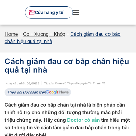
Skip
to
Cửa hàng y tế
content
Home
-
Cơ - Xương - Khớp
-
Cách giảm đau cơ bắp
chân hiệu quả tại nhà
Cách giảm đau cơ bắp chân hiệu
quả tại nhà
Ngày cập nhật:
06/09/25
Tác giả:
Dược sĩ, Thạc sĩ Nguyễn Thị Thanh Tú
Theo dõi Docosan trên
Cách giảm đau cơ bắp chân tại nhà là biện pháp cần
thiết hỗ trợ cho những đối tượng thường mắc phải
triệu chứng này. Hãy cùng
Doctor có sẵn
tìm hiểu một
số thông tin về cách làm giảm đau bắp chân trong bài
viết dưới đây nhé!