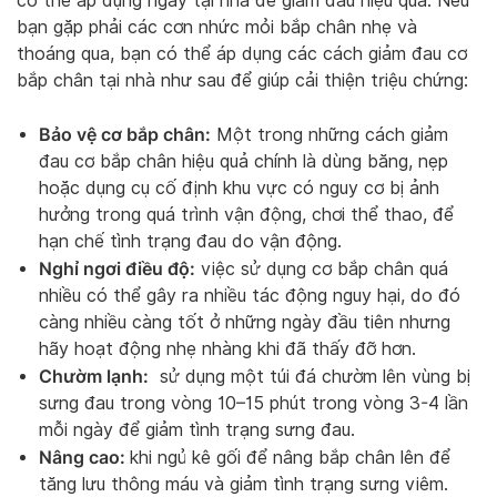
có thể áp dụng ngay tại nhà để giảm đau hiệu quả. Nếu
bạn gặp phải các cơn nhức mỏi bắp chân nhẹ và
thoáng qua, bạn có thể áp dụng các cách giảm đau cơ
bắp chân tại nhà như sau để giúp cải thiện triệu chứng:
Bảo vệ cơ bắp chân:
Một trong những cách giảm
đau cơ bắp chân hiệu quả chính là dùng băng, nẹp
hoặc dụng cụ cố định khu vực có nguy cơ bị ảnh
hưởng trong quá trình vận động, chơi thể thao, để
hạn chế tình trạng đau do vận động.
Nghỉ ngơi điều độ:
việc sử dụng cơ bắp chân quá
nhiều có thể gây ra nhiều tác động nguy hại, do đó
càng nhiều càng tốt ở những ngày đầu tiên nhưng
hãy hoạt động nhẹ nhàng khi đã thấy đỡ hơn.
Chườm lạnh:
sử dụng một túi đá chườm lên vùng bị
sưng đau trong vòng 10–15 phút trong vòng 3-4 lần
mỗi ngày để giảm tình trạng sưng đau.
Nâng cao:
khi ngủ kê gối để nâng bắp chân lên để
tăng lưu thông máu và giảm tình trạng sưng viêm.