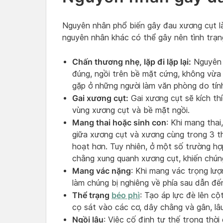
Nguyên nhân phổ biến gây đau xương cụt l
nguyên nhân khác có thể gây nên tình trạn
Chấn thương nhẹ, lặp đi lặp lại:
Nguyên 
đúng, ngồi trên bề mặt cứng, không vừa
gặp ở những người làm văn phòng do tín
Gai xương cụt:
Gai xương cụt sẽ kích thí
vùng xương cụt và bề mặt ngồi.
Mang thai hoặc sinh con
: Khi mang tha
giữa xương cụt và xương cùng trong 3 thán
hoạt hơn. Tuy nhiên, ở một số trường h
chằng xung quanh xương cụt, khiến chún
Mang vác nặng
: Khi mang vác trọng lượ
làm chúng bị nghiêng về phía sau dẫn đế
Thể trạng
béo phì
: Tạo áp lực đè lên cộ
cọ sát vào các cơ, dây chằng và gân, lâ
Ngồi lâu
: Việc cố định tư thế trong thời