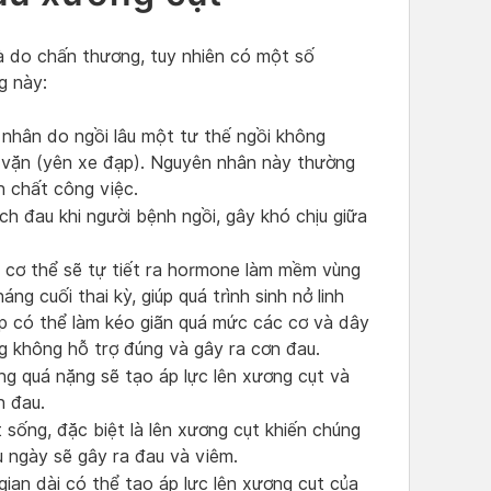
à do chấn thương, tuy nhiên có một số
g này:
nhân do ngồi lâu một tư thế ngồi không
 vặn (yên xe đạp). Nguyên nhân này thường
h chất công việc.
ch đau khi người bệnh ngồi, gây khó chịu giữa
i, cơ thể sẽ tự tiết ra hormone làm mềm vùng
g cuối thai kỳ, giúp quá trình sinh nở linh
ợp có thể làm kéo giãn quá mức các cơ và dây
g không hỗ trợ đúng và gây ra cơn đau.
ng quá nặng sẽ tạo áp lực lên xương cụt và
n đau.
t sống, đặc biệt là lên xương cụt khiến chúng
u ngày sẽ gây ra đau và viêm.
 gian dài có thể tạo áp lực lên xương cụt của