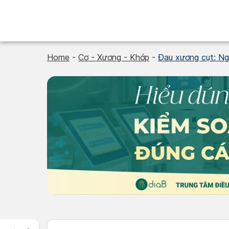
Skip
to
content
Home
-
Cơ - Xương - Khớp
-
Đau xương cụt: Ngu