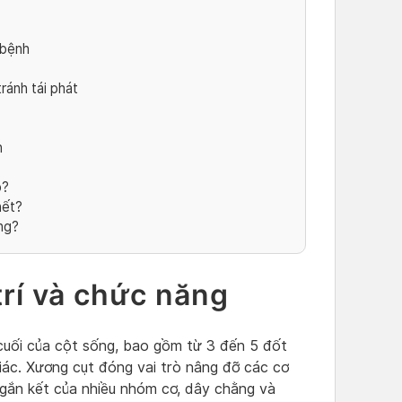
 bệnh
ránh tái phát
n
o?
hết?
ng?
trí và chức năng
cuối của cột sống, bao gồm từ 3 đến 5 đốt
iác. Xương cụt đóng vai trò nâng đỡ các cơ
 gắn kết của nhiều nhóm cơ, dây chằng và