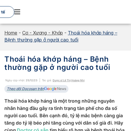
Skip
to
 tế
content
Home
-
Cơ - Xương - Khớp
-
Thoái hóa khớp háng –
Bệnh thường gặp ở người cao tuổi
Thoái hóa khớp háng – Bệnh
thường gặp ở người cao tuổi
Ngày cập nhật:
25/12/23
Tác giả:
Dược sĩ Lê Thị Hoàng Nhi
Theo dõi Docosan trên
Thoái hóa khớp háng là một trong những nguyên
nhân hàng đầu gây ra tình trạng tàn phế cho đa số
người cao tuổi. Bên cạnh đó, tỷ lệ mắc bệnh càng gia
tăng do tỷ lệ béo phì tăng cùng với dân số già đi. Hãy
cùng
Doctor có sẵn
tìm hiểu rõ hơn về bệnh thoái hóa