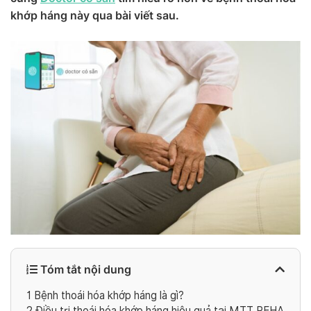
khớp háng này qua bài viết sau.
Tóm tắt nội dung
1
Bệnh thoái hóa khớp háng là gì?
2
Điều trị thoái hóa khớp háng hiệu quả tại MTT REHA