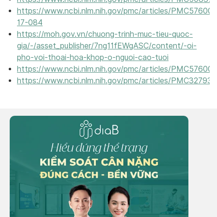
https://www.ncbi.nlm.nih.gov/pmc/articles/PMC57600
17-084
https://moh.gov.vn/chuong-trinh-muc-tieu-quoc-
gia/-/asset_publisher/7ng11fEWgASC/content/-oi-
pho-voi-thoai-hoa-khop-o-nguoi-cao-tuoi
https://www.ncbi.nlm.nih.gov/pmc/articles/PMC57600
https://www.ncbi.nlm.nih.gov/pmc/articles/PMC327937